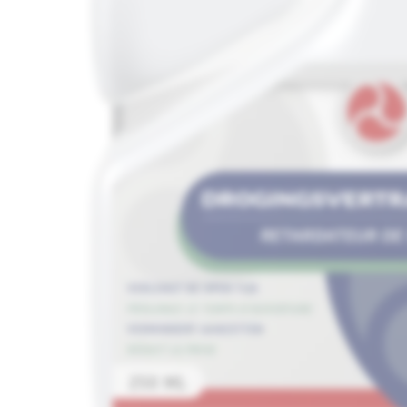
Media
1
openen