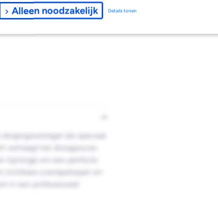
Alleen noodzakelijk
Details tonen
 drogingsvertrager die speciaal
ef vertraagt het droogproces
 tijd krijgt om een perfecte
t zichtbare overlapstrepen en
ert in een professioneel