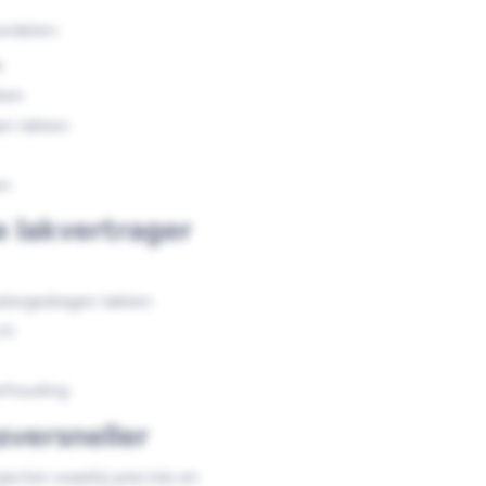
ordelen:
k
ken
en lakken
en
 lakvertrager
atergedragen lakken
cm
rhouding
versneller
ojecten waarbij precisie en