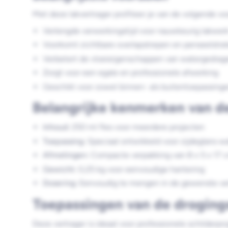
Met deze lakvertrager profiteer je van de volgende vo
Verlengde verwerkingstijd voor nauwkeurig lakwer
Voorkomt zichtbare overlapstrepen en penseelstre
Verbetert de vloeieigenschappen van watergedrag
Zorgt voor een egale en professionele afwerking
Geschikt voor zowel binnen- als buitentoepassing
Belangrijke kenmerken van de
Inhoud:
250 ml fles voor meerdere projecten
Toepassing:
Speciaal ontwikkeld voor zijdeglans w
Afmetingen:
Compacte verpakking van 8 x 5 x 17 
Gewicht:
0,25 kg voor eenvoudige hantering
Dosering:
Eenvoudig te mengen in de gewenste ve
Toepassingen van de drogings
Deze vertrager is ideaal voor professionele schilderpr