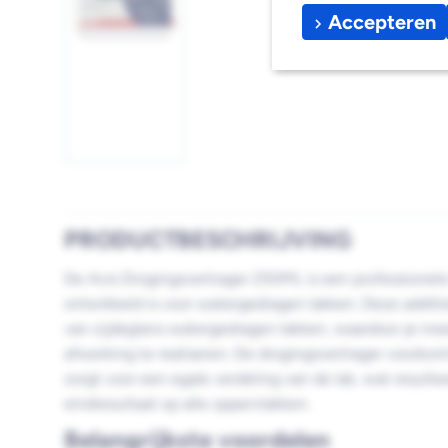
Afbeelding
Accepteren
1
laden
PRODUCTBESCHRIJVING
De Avis Drogingsvertrager 250ML is een professionele
ontwikkeld is voor watergedragen lakken. Deze additi
van zijdeglans watergedragen lakken, waardoor je meer
afwerking te realiseren. De drogingsvertrager voorkom
zorgt voor een egale verdeling van de lak, wat resulte
eindresultaat op alle oppervlakken.
Belangrijkste voordelen