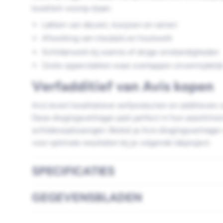
kwaliteit voorop staan:
Lakken van deuren, kozijnen en ramen
Afwerking van meubels en houtwerk
Schilderwerk bij warme of droge omstandigheden
Grote oppervlakken waar overlappen onvermijdelijk
Verfadditief van Avis kopen
Avis levert kwalitatieve verfproducten en additieven 
Deze drogingsvertrager past perfect in hun assortim
schildersoplossingen. Bestel je Avis drogingsvertrag
voor optimale resultaten bij je volgende lakproject.
SPECIFICATIES
GEGEVENSBLADEN