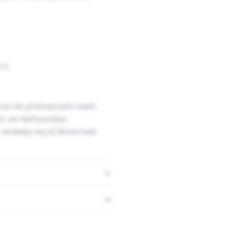
 is
voor de professionele markt.
ent van betrouwbare
er vandaag nog bij Bouwmaat