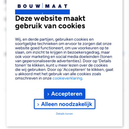
Zelfklemmend Ø95mm 5st
471748
Deze website maakt
Reguliere
€4,03
gebruik van cookies
prijs
Aantal
Wij, en derde partijen, gebruiken cookies en
Aantal
Aantal
soortgelijke technieken om ervoor te zorgen dat onze
website goed functioneert, om uw voorkeuren op te
verlagen
verhogen
slaan, om inzicht te krijgen in bezoekersgedrag, maar
AFHALEN OF LATEN BEZORGEN
Wijzig vestiging
ook voor marketing en social media doeleinden (tonen
van
van
van gepersonaliseerde advertenties). Door op ‘Details
tonen’ te klikken, kunt u meer lezen over de cookies
die wij gebruiken. Door op ‘Accepteren’ te klikken, gaat
Attema
Attema
Bezorgen
u akkoord met het gebruik van alle cookies zoals
omschreven in onze
cookieverklaring
.
Beschikbaar voor bezorgen
16
Afdekplaat
Afdekplaat
Voor 19:00 uur besteld, morgen bezorgd.
Wit
Wit
Accepteren
Kies vestiging
Zelfklemmend
Zelfklemmend
Alleen noodzakelijk
Afhalen mogelijk
›
Ø95mm
Ø95mm
Details tonen
Niet beschikbaar in de vestiging
-
5st
5st
Kies je vestiging om de exacte schaplocatie te zien.