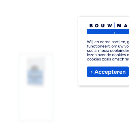
Wij, en derde partijen
functioneert, om uw vo
social media doeleinden
lezen over de cookies d
cookies zoals omschre
Accepteren
Afbeelding
1
laden