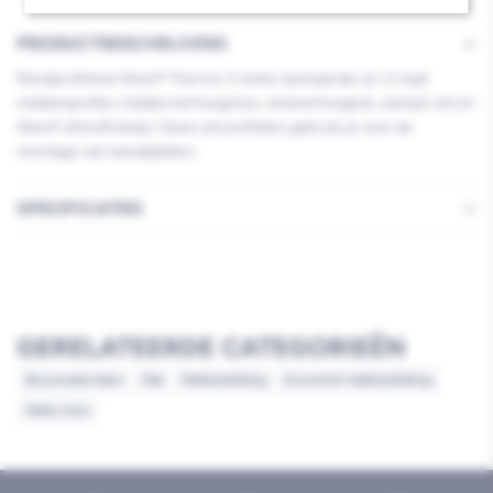
PRODUCTBESCHRIJVING
Randprofielset Alwo® Thermo 3 meter bestaande uit: 2 maal
middenprofiel, middenverhoogstuk, randverhoogtuk, sierlijst wit en
Alwo® afsluithoekje. Deze set profielen gebruik je voor de
montage van kanaalplaten.
SPECIFICATIES
GERELATEERDE CATEGORIEËN
Bouwmaterialen
Dak
Dakbedekking
Kunststof dakbedekking
Pallet item