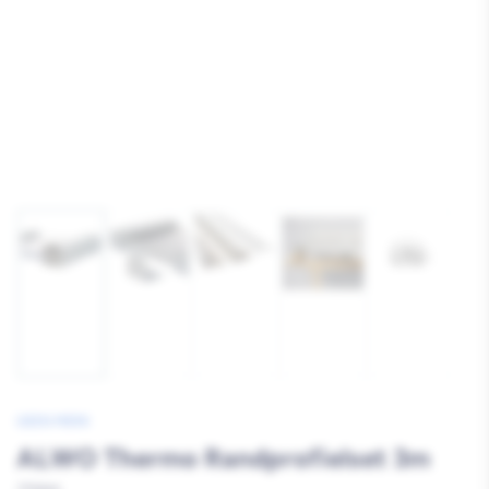
Afbeelding
Afbeelding
Afbeelding
Afbeelding
Afbeelding
1
2
3
4
5
laden
laden
laden
laden
laden
GEEN MERK
ALWO Thermo Randprofielset 3m