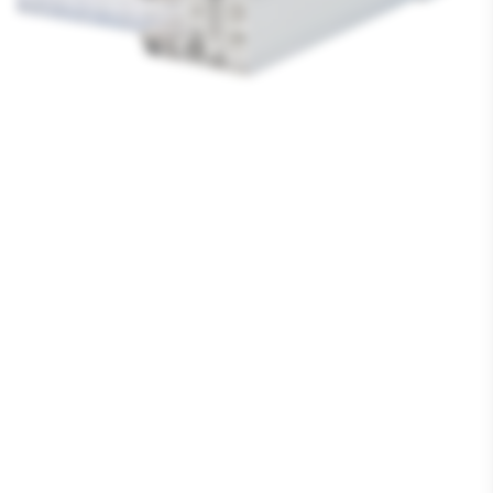
Media
1
openen