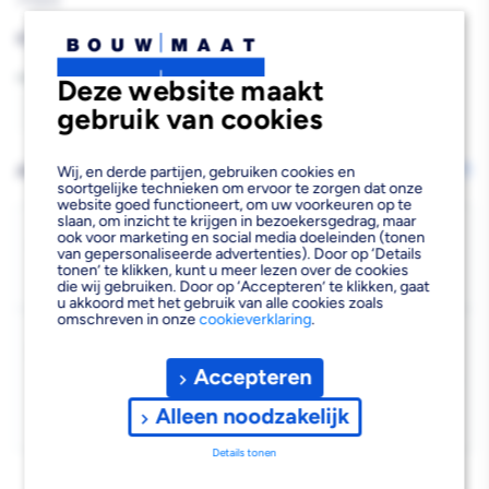
775844
Reguliere
€126,50
prijs
Aantal
Deze website maakt
gebruik van cookies
Aantal
Aantal
verlagen
verhogen
AFHALEN OF LATEN BEZORGEN
Wij, en derde partijen, gebruiken cookies en
Wijzig vestiging
soortgelijke technieken om ervoor te zorgen dat onze
van
van
website goed functioneert, om uw voorkeuren op te
slaan, om inzicht te krijgen in bezoekersgedrag, maar
ALWO
ALWO
Bezorgen
ook voor marketing en social media doeleinden (tonen
van gepersonaliseerde advertenties). Door op ‘Details
Beschikbaar voor bezorgen
1
Thermo
Thermo
tonen’ te klikken, kunt u meer lezen over de cookies
Voor 13:00 uur besteld, donderdag 13 augustus bezorgd.
die wij gebruiken. Door op ‘Accepteren’ te klikken, gaat
u akkoord met het gebruik van alle cookies zoals
Randprofielset
Randprofielset
omschreven in onze
cookieverklaring
.
Kies vestiging
3m
3m
Afhalen mogelijk
Accepteren
›
Niet beschikbaar in de vestiging
-
Alleen noodzakelijk
Kies je vestiging om de exacte schaplocatie te zien.
Details tonen