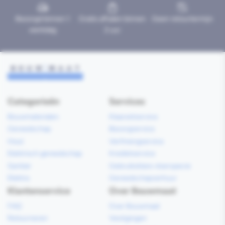
Bezorgd binnen 1
Gratis afhalen binnen
Geen retourtermijn
werkdag
2 uur
Categorieën
Services
Bouwmaterialen
Klaarzetservice
Gereedschap
Bezorgservice
Hout
Verfmengservice
Elektrisch gereedschap
Kredietservice
Sanitair
Gebruiksklare vloerspecie
Elektra
Gereedschapverhuur
Klantenservice
Over Bouwmaat
FAQ
Over Bouwmaat
Retourneren
Vestigingen