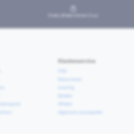
Gratis afhalen binnen 2 uur
Klantenservice
e
FAQ
Retourneren
ce
Levering
Betalen
vloerspecie
Afhalen
erhuur
Algemene voorwaarden