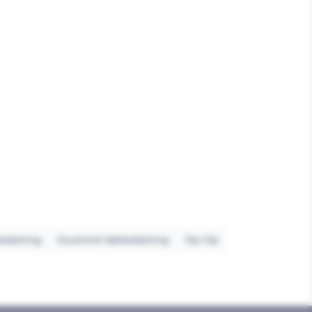
edekking
Kunststof dakbedekking
Op=Op