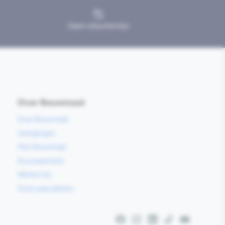
Geen retourtermijn
Over Bouwmaat
Over Bouwmaat
Vestigingen
Mijn Bouwmaat
Duurzaamheid
Werken bij
Onze specialisten
Facebook
Instagram
LinkedIn
TikTok
YouTube