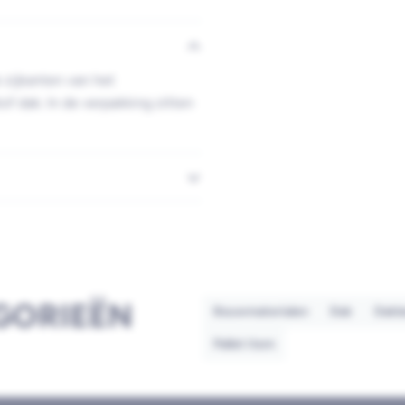
 zijkanten van het
of dak. In de verpakking zitten
GORIEËN
Bouwmaterialen
Dak
Dakb
Pallet item