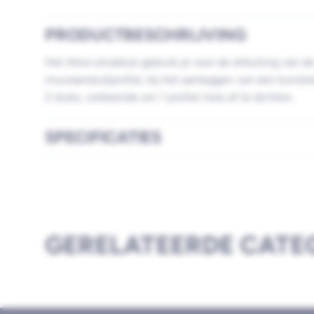
PRODUCTBESCHRIJVING
Het Alwo eindstuk gebruik je voor de afsluiting van de
muuraansluitprofiel, bij het aanleggen van een kunstst
2 stuks, voldoende om 1 profiel mee af te dichten.
SPECIFICATIES
GERELATEERDE CATE