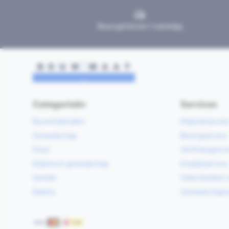
Bezorgd binnen 1 werkdag
Categorieën
Services
Bouwmaterialen
Klaarzetservic
Gereedschap
Bezorgservice
Hout
Verfmengservi
Elektrisch gereedschap
Kredietservice
Sanitair
Gebruiksklare 
Elektra
Gereedschapv
Betaalmethoden