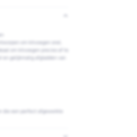
en
ontworpen om kitvoegen snel,
deaal om kitvoegen precies af te
el en gelijkmatig afgladden van
r die een perfect afgewerkte