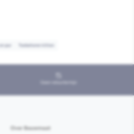
 en pur
Toebehoren kitten
Geen retourtermijn
Over Bouwmaat