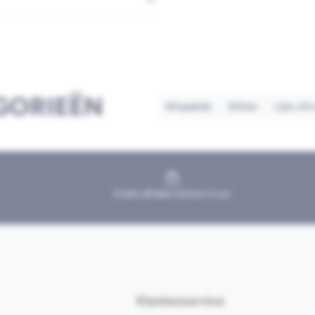
GORIEËN
Kitspatels
Kitten
Lijm, kit
Gratis afhalen binnen 2 uur
Klantenservice