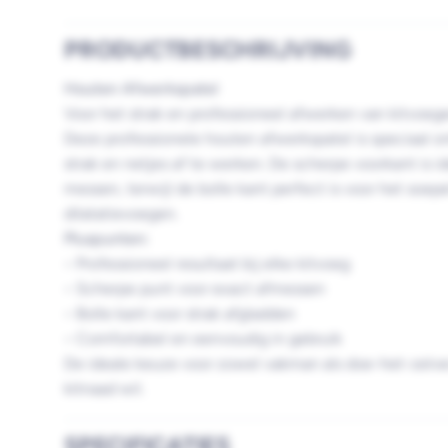
PRODUCTBESCHRIJVING
Houten Afwerkspate
l
Voor het strak en professioneel afwerken van kitvoeg
Deze professionele houten afwerkspatel is speciaal 
strak en netjes af te werken. De scherpe voorkant is i
messen, terwijl de bolle kant perfect is voor het soep
dilatatievoegen.
Pluspunten:
• Professioneel resultaat bij elke kitvoeg
• Scherpe punt voor exact afmessen
• Bolle kant voor strak afgladden
• Comfortabel en eenvoudig in gebruik
De ideale keuze voor zowel vakman als doe-het-zelve
kitnaad wil.
SPECIFICATIES