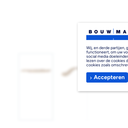
Wij, en derde partijen
functioneert, om uw vo
social media doeleinden
lezen over de cookies d
cookies zoals omschre
Accepteren
Afbeelding
Afbeelding
Afbeelding
1
2
3
laden
laden
laden