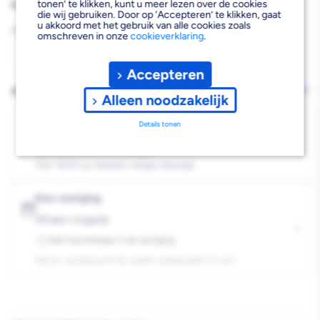
Reguliere
€20,38
tonen’ te klikken, kunt u meer lezen over de cookies
die wij gebruiken. Door op ‘Accepteren’ te klikken, gaat
prijs
u akkoord met het gebruik van alle cookies zoals
Aantal
omschreven in onze
cookieverklaring
.
Aantal
Aantal
Accepteren
verlagen
verhogen
AFHALEN OF LATEN BEZORGEN
Wijzig vestiging
Alleen noodzakelijk
van
van
Details tonen
ABUS
ABUS
Bezorgen
Beschikbaar voor bezorgen
6
Hangslot
Hangslot
Voor 19:00 uur besteld, morgen bezorgd.
Titalium
Titalium
Kies vestiging
Aluminium
Aluminium
Afhalen mogelijk
›
50mm
50mm
Niet beschikbaar in de vestiging
-
Kies je vestiging om de exacte schaplocatie te zien.