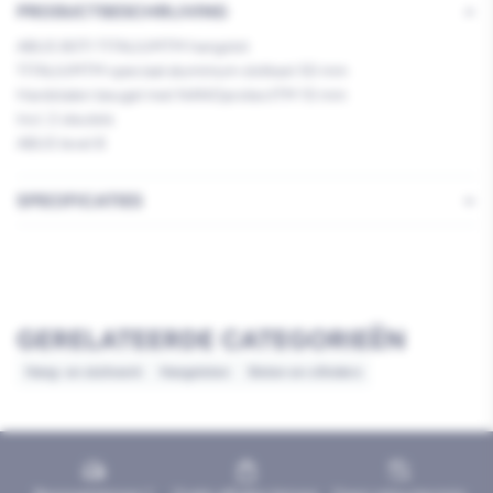
PRODUCTBESCHRIJVING
ABUS 80TI TITALIUMTM hangslot
TITALIUMTM speciaal aluminium slotkast 50 mm
Hardstalen beugel met NANOprotectTM 10 mm
Incl. 2 sleutels
ABUS level 8
SPECIFICATIES
GERELATEERDE CATEGORIEËN
Hang- en sluitwerk
Hangsloten
Sloten en cilinders