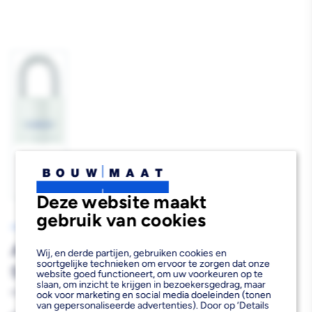
Afbeelding
1
laden
Deze website maakt
gebruik van cookies
ABUS
ABUS Hangslot Titalium Aluminium
Wij, en derde partijen, gebruiken cookies en
soortgelijke technieken om ervoor te zorgen dat onze
50mm
website goed functioneert, om uw voorkeuren op te
slaan, om inzicht te krijgen in bezoekersgedrag, maar
820794
ook voor marketing en social media doeleinden (tonen
van gepersonaliseerde advertenties). Door op ‘Details