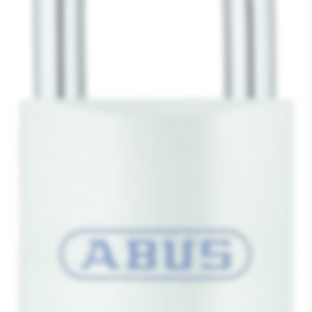
Media
1
openen