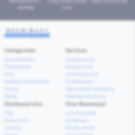
Bezorgd binnen 1
Gratis afhalen binnen
Geen retourtermijn
werkdag
2 uur
Categorieën
Services
Bouwmaterialen
Klaarzetservice
Gereedschap
Bezorgservice
Hout
Verfmengservice
Elektrisch gereedschap
Kredietservice
Sanitair
Gebruiksklare vloerspecie
Elektra
Gereedschapverhuur
Klantenservice
Over Bouwmaat
FAQ
Over Bouwmaat
Retourneren
Vestigingen
Levering
Mijn Bouwmaat