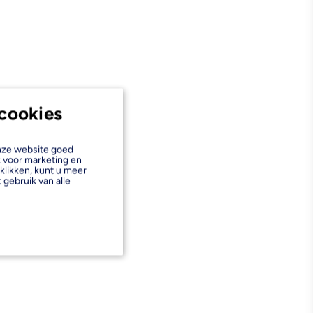
cookies
onze website goed
k voor marketing en
klikken, kunt u meer
 gebruik van alle