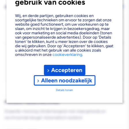
gebruik van cookies
verlagen
verhogen
AFHALEN OF LATEN BEZORGEN
Wijzig vestiging
van
van
Wij, en derde partijen, gebruiken cookies en
soortgelijke technieken om ervoor te zorgen dat onze
ABUS
ABUS
Bezorgen
website goed functioneert, om uw voorkeuren op te
slaan, om inzicht te krijgen in bezoekersgedrag, maar
Beschikbaar voor bezorgen
10
Hangslot
Hangslot
ook voor marketing en social media doeleinden (tonen
Voor 19:00 uur besteld, morgen bezorgd.
van gepersonaliseerde advertenties). Door op ‘Details
tonen’ te klikken, kunt u meer lezen over de cookies
65C
65C
die wij gebruiken. Door op ‘Accepteren’ te klikken, gaat
Kies vestiging
u akkoord met het gebruik van alle cookies zoals
Zwaar
Zwaar
omschreven in onze
cookieverklaring
.
Afhalen mogelijk
›
Messing
Messing
Niet beschikbaar in de vestiging
-
Accepteren
40mm
40mm
Kies je vestiging om de exacte schaplocatie te zien.
Alleen noodzakelijk
Automatisch
Automatisch
Details tonen
Sluitend
Sluitend
2stuks
2stuks
PRODUCTBESCHRIJVING
Zwaarder messing cilinderhangslot met staal geharde en
verchroomde beugel. Automatisch sluitend.