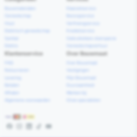
Bouwmaterialen
Klaarzetservice
Gereedschap
Bezorgservice
Hout
Verfmengservice
Elektrisch gereedschap
Kredietservice
Sanitair
Gebruiksklare vloerspecie
Elektra
Gereedschapverhuur
Klantenservice
Over Bouwmaat
FAQ
Over Bouwmaat
Retourneren
Vestigingen
Levering
Mijn Bouwmaat
Betalen
Duurzaamheid
Afhalen
Werken bij
Algemene voorwaarden
Onze specialisten
Betaalmethoden
Facebook
Instagram
LinkedIn
TikTok
YouTube