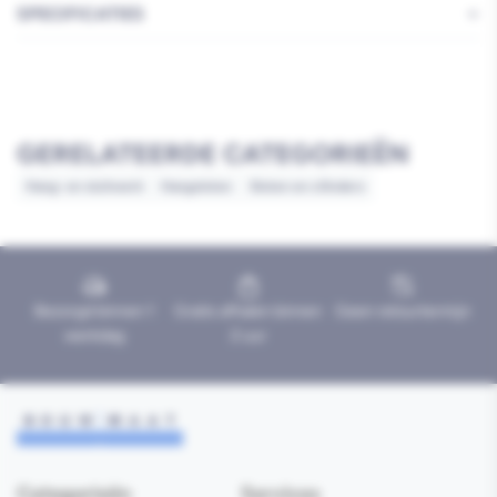
SPECIFICATIES
GERELATEERDE CATEGORIEËN
Hang- en sluitwerk
Hangsloten
Sloten en cilinders
Bezorgd binnen 1
Gratis afhalen binnen
Geen retourtermijn
werkdag
2 uur
Categorieën
Services