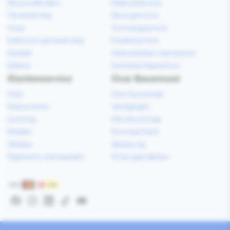
Bouwmaterialen
Klaarzetservice
Gereedschap
Bezorgservice
Hout
Verfmengservice
Elektrisch gereedschap
Kredietservice
Sanitair
Gebruiksklare vloerspecie
Elektra
Gereedschapverhuur
Klantenservice
Over Bouwmaat
FAQ
Over Bouwmaat
Retourneren
Vestigingen
Levering
Mijn Bouwmaat
Betalen
Duurzaamheid
Afhalen
Werken bij
Algemene voorwaarden
Onze specialisten
Betaalmethoden
Facebook
Instagram
LinkedIn
TikTok
YouTube