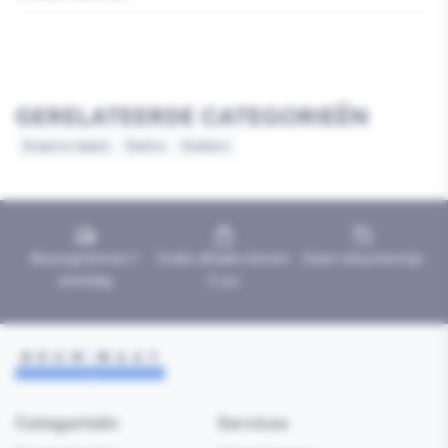
GERELATEERDE CATEGORIEËN
Draad en kabels
Elektra
Stekkers
Bezorgd binnen 1
Gratis afhalen binnen
Geen retourtermijn
werkdag
2 uur
Categorieën
Services