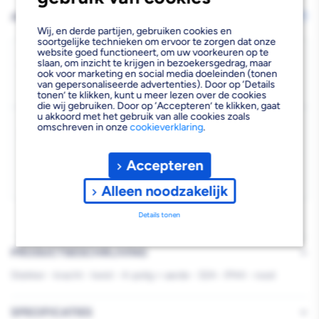
verlagen
verhogen
AFHALEN OF LATEN BEZORGEN
Wijzig vestiging
Wij, en derde partijen, gebruiken cookies en
van
van
soortgelijke technieken om ervoor te zorgen dat onze
website goed functioneert, om uw voorkeuren op te
ABL
ABL
Bezorgen
slaan, om inzicht te krijgen in bezoekersgedrag, maar
ook voor marketing en social media doeleinden (tonen
Beschikbaar voor bezorgen
2
Krachtstekker
Krachtstekker
van gepersonaliseerde advertenties). Door op ‘Details
Voor 19:00 uur besteld, zaterdag 8 augustus bezorgd.
tonen’ te klikken, kunt u meer lezen over de cookies
Twist
Twist
die wij gebruiken. Door op ‘Accepteren’ te klikken, gaat
u akkoord met het gebruik van alle cookies zoals
Kies vestiging
omschreven in onze
cookieverklaring
.
4-
4-
Afhalen mogelijk
›
Polig+E
Polig+E
Accepteren
Niet beschikbaar in de vestiging
-
Rood
Rood
Kies je vestiging om de exacte schaplocatie te zien.
Alleen noodzakelijk
IP44
IP44
Details tonen
32A
32A
PRODUCTBESCHRIJVING
Stekker - kracht - twist - 4-polig + aarde - 32A - IP44 - rood
SPECIFICATIES