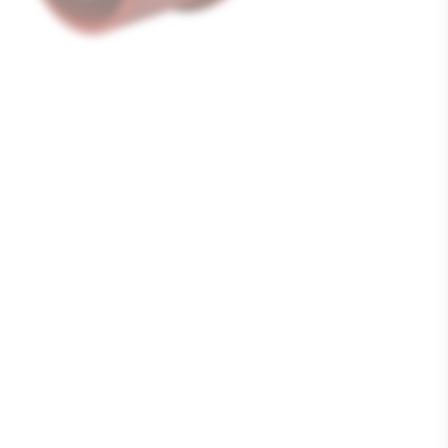
Media
1
openen