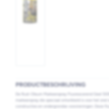
Afbeelding
1
laden
PRODUCTBESCHRIJVING
De Rust-Oleum Markeerspray Fluorescerend Geel 500
markeerspray die speciaal ontwikkeld is voor het sne
constructies en ondergrondse voorzieningen. Deze flu