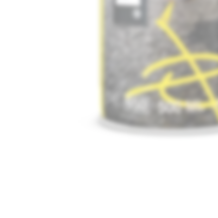
Media
1
openen