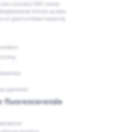
 een innovatief 360° ventiel
ddelgebaseerde formule op basis
me en goed zichtbare markering
oordelen:
richting
tbaarheid
ije pigmenten
e fluorescerende
gsprojecten
optimale hechting