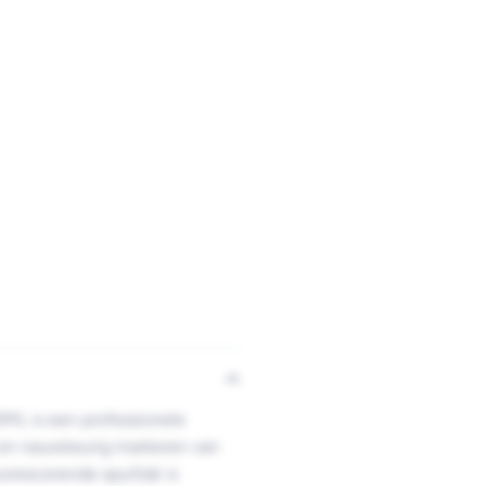
ML is een professionele
l en nauwkeurig markeren van
orescerende spuitlak is