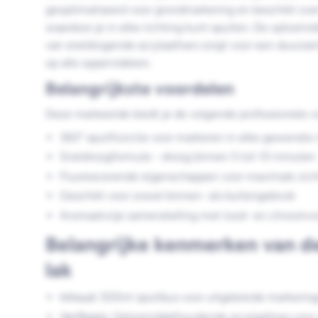
geoptimaliseerd voor grondmarkering en beschikt over
waardoor je in elke richting kunt spuiten. De oplosmi
van sneldrogende acrylaathars zorgt voor een duurza
op alle oppervlakken.
Belangrijkste voordelen
Deze markeerlak biedt je de volgende professionele v
360° spuitfunctie voor markeren in elke gewenste 
Sneldroogformule - droog binnen 5 tot 10 minuten
Fluorescerende eigenschappen voor maximale zich
Geschikt voor zowel binnen- als buitengebruik
Aromaatvrije samenstelling met lood- en chroomvr
Belangrijke kenmerken van d
lak
Inhoud:
500ml spuitbus voor uitgebreide markerin
Verfbasis:
Oplosmiddelhoudende acrylaathars voor 