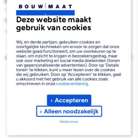
6x60mm 2stuks
585922
Deze website maakt
Reguliere
€1,59
gebruik van cookies
prijs
Aantal
Wij, en derde partijen, gebruiken cookies en
Aantal
Aantal
soortgelijke technieken om ervoor te zorgen dat onze
website goed functioneert, om uw voorkeuren op te
verlagen
verhogen
slaan, om inzicht te krijgen in bezoekersgedrag, maar
AFHALEN OF LATEN BEZORGEN
Wijzig vestiging
ook voor marketing en social media doeleinden (tonen
van
van
van gepersonaliseerde advertenties). Door op ‘Details
tonen’ te klikken, kunt u meer lezen over de cookies
die wij gebruiken. Door op ‘Accepteren’ te klikken, gaat
StarX
StarX
Bezorgen
u akkoord met het gebruik van alle cookies zoals
omschreven in onze
cookieverklaring
.
Beschikbaar voor bezorgen
4
Karabijnhaak
Karabijnhaak
Voor 19:00 uur besteld, dinsdag 11 augustus bezorgd.
VerZinkt
VerZinkt
Accepteren
Kies vestiging
6x60mm
6x60mm
Alleen noodzakelijk
Afhalen mogelijk
›
2stuks
2stuks
Details tonen
Niet beschikbaar in de vestiging
-
Kies je vestiging om de exacte schaplocatie te zien.