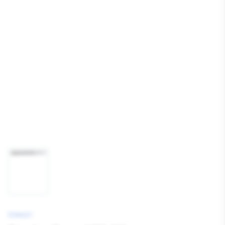
Media
1
openen
Afbeelding
1
laden
STANLEY