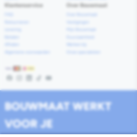
Klantenservice
Over Bouwmaat
FAQ
Over Bouwmaat
Retourneren
Vestigingen
Levering
Mijn Bouwmaat
Betalen
Duurzaamheid
Afhalen
Werken bij
Algemene voorwaarden
Onze specialisten
Betaalmethoden
Facebook
Instagram
LinkedIn
TikTok
YouTube
BOUWMAAT WERKT
VOOR JE