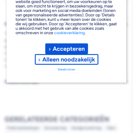
website goed functioneert, om uw voorkeuren op te
slaan, om inzicht te krijgen in bezoekersgedrag, maar
ook voor marketing en social media doeleinden (tonen
van gepersonaliseerde advertenties). Door op ‘Details
tonen’ te klikken, kunt u meer lezen over de cookies
PRODUCTBESCHRIJVING
die wij gebruiken. Door op ‘Accepteren’ te klikken, gaat
u akkoord met het gebruik van alle cookies zoals
omschreven in onze
cookieverklaring
.
*Bij aankoop vanaf € 25,- ex btw aan Stanley hand- en meet
gereedschap tijdelijk met gratis BBQ set. Let op: deze BBQ set is
alleen verkrijgbaar in de vestiging!
Accepteren
Gehard en getemperd staal.
Alleen noodzakelijk
Gekarteld handvat voor een gemakkelijke greep.
Vierkante slagkop met afgeplatte hoeken.
Details tonen
SPECIFICATIES
GERELATEERDE CATEGORIEËN
Folderaanbiedingen
Gereedschap
Handgereedschap
Vijlen