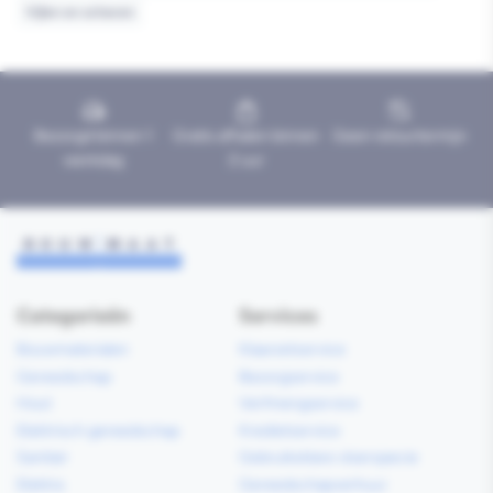
Vijlen en schaven
Bezorgd binnen 1
Gratis afhalen binnen
Geen retourtermijn
werkdag
2 uur
Categorieën
Services
Bouwmaterialen
Klaarzetservice
Gereedschap
Bezorgservice
Hout
Verfmengservice
Elektrisch gereedschap
Kredietservice
Sanitair
Gebruiksklare vloerspecie
Elektra
Gereedschapverhuur