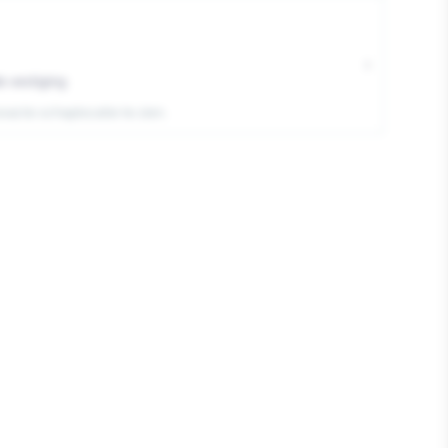
›
e vestiging
exacte schaplocatie te zien.