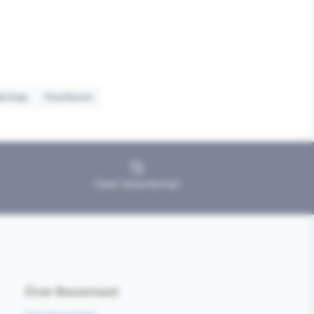
dschap
Houtboren
Geen retourtermijn
Over Bouwmaat