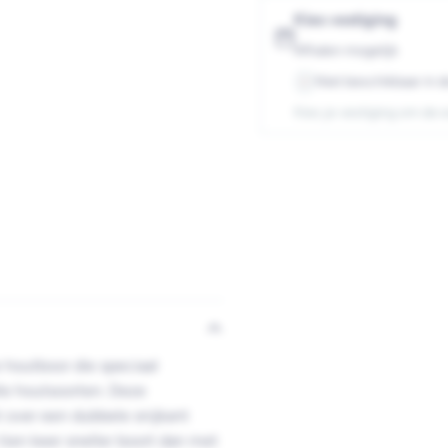
Kies vestiging
Afhalen mogelijk
Niet beschikbaar in d
-
Kies je vestiging om de 
houtboor die speciaal
lle houtsoorten. Deze
 over een dubbele snijkant
tien keer sneller boort dan met