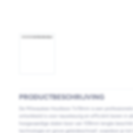
Afbeelding
1
laden
PRODUCTBESCHRIJVING
De Milwaukee Houtboor 7x19mm is een professionele 
ontwikkeld is voor nauwkeurig en efficiënt boren in a
hoogwaardige stalen boor van 109mm lengte beschikt
technologie en grove geleideschroef, waardoor je tot 