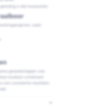
eleiding in alle houtsoorten
raalboor
werkingsprojecten, zoals:
k
en
rzame gereedschappen voor
 Deze houtboor combineert
 voor consistente resultaten.
aat.