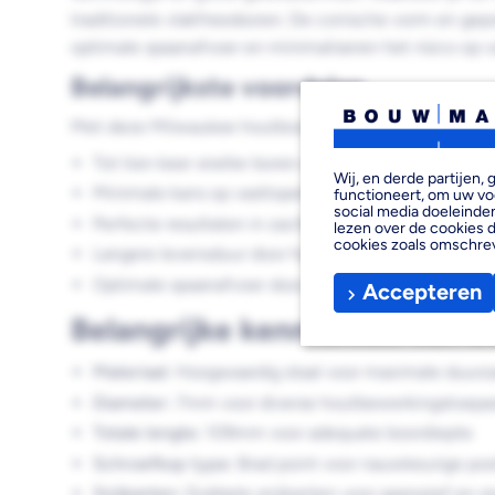
traditionele vlakfreesboren. De conische vorm en gepo
optimale spaanafvoer en minimaliseren het risico op v
Belangrijkste voordelen
Met deze Milwaukee houtboor profiteer je van de vol
Tot tien keer sneller boren dan vlakfreesboren
Wij, en derde partijen
Minimale kans op vastlopen door conische vorm
functioneert, om uw vo
social media doeleinden
Perfecte resultaten in zacht en hard hout
lezen over de cookies d
cookies zoals omschre
Langere levensduur door hoogwaardige stalen cons
Optimale spaanafvoer door gepolijste groef
Accepteren
Belangrijke kenmerken van de
Materiaal:
Hoogwaardig staal voor maximale duur
Diameter:
7mm voor diverse houtbewerkingstoepa
Totale lengte:
109mm voor adequate boordiepte
Schroefkop type:
Brad point voor nauwkeurige pos
Snijkanten:
Dubbele snijkanten voor agressief en s