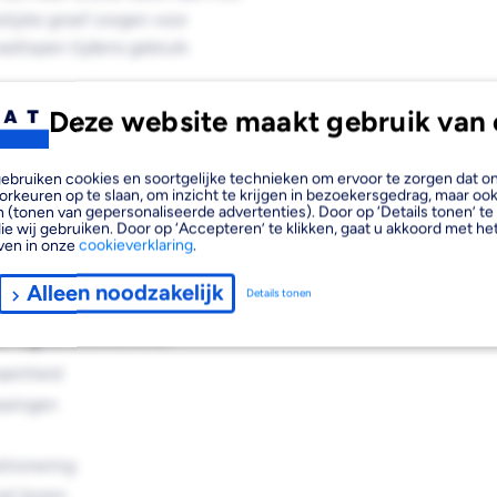
lijste groef zorgen voor
astlopen tijdens gebruik.
Deze website maakt gebruik van 
gende voordelen:
, gebruiken cookies en soortgelijke technieken om ervoor te zorgen dat 
orkeuren op te slaan, om inzicht te krijgen in bezoekersgedrag, maar oo
 (tonen van gepersonaliseerde advertenties). Door op ‘Details tonen’ te 
ie wij gebruiken. Door op ‘Accepteren’ te klikken, gaat u akkoord met het
ven in onze
cookieverklaring
.
tructie
Alleen noodzakelijk
Details tonen
 spiraalboor
zaamheid
ssingen
itionering
nel boren