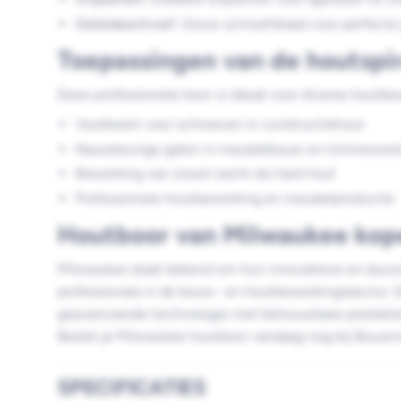
Geleideschroef:
Grove schroefdraad voor perfecte g
Toepassingen van de houtspi
Deze professionele boor is ideaal voor diverse houtbe
Voorboren voor schroeven in constructiehout
Nauwkeurige gaten in meubelbouw en timmerwer
Bewerking van zowel zacht als hard hout
Professionele houtbewerking en meubelproductie
Houtboor van Milwaukee kop
Milwaukee staat bekend om hun innovatieve en duu
professionals in de bouw- en houtbewerkingssector.
geavanceerde technologie met betrouwbare prestaties
Bestel je Milwaukee houtboor vandaag nog bij Bouwm
SPECIFICATIES