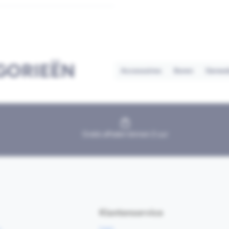
GORIEËN
Accessoires
Boren
Geree
Gratis afhalen binnen 2 uur
Klantenservice