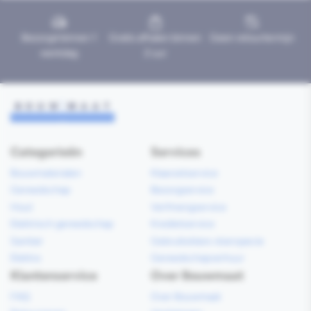
Bezorgd binnen 1
Gratis afhalen binnen
Geen retourtermijn
werkdag
2 uur
Categorieën
Services
Bouwmaterialen
Klaarzetservice
Gereedschap
Bezorgservice
Hout
Verfmengservice
Elektrisch gereedschap
Kredietservice
Sanitair
Gebruiksklare vloerspecie
Elektra
Gereedschapverhuur
Klantenservice
Over Bouwmaat
FAQ
Over Bouwmaat