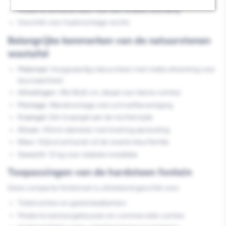
Moderne antraciet kleur voor een strakke uitstraling
Geschikt voor hoekmontage rechts
Belangrijke kenmerken van de natuurstenen
wastafel
Materiaal:
Hoogwaardig natuursteen met matte afwerking voor
duurzaamheid
Afmetingen:
38x18x8 cm, ideaal voor kleine ruimtes
Montage:
Wandmontage met schroefbevestiging
Kraangat:
Eén kraangat aan de rechterzijde
Afvoer:
45mm diameter met knelring aansluiting
Kleur:
Stijlvol antraciet uit de zwarte kleurfamilie
Gewicht:
12 kg voor stabiele installatie
Toepassingen van de hardsteen fontein
Deze compacte fonteinset is uitstekend geschikt voor:
Toiletruimtes en gastenbadkamers
Moderne kantoorgebouwen en commerciële ruimtes