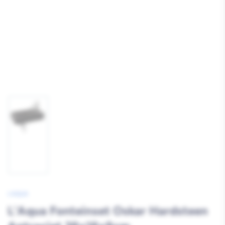
Afbeelding
1
laden
L'AQUA
L'Aqua Fonteinset Oskar Hardsteen