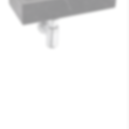
Media
1
openen