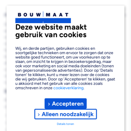
PRODUCTBESCHRIJVING
De L'Aqua Fonteinset Oskar Hardsteen Antraciet 38x18x8cm is
Deze website maakt
een stijlvolle complete fonteinoplossing die perfect past in
gebruik van cookies
moderne badkamers en toiletruimtes. Deze compacte
natuurstenen fontein wordt compleet geleverd inclusief
Wij, en derde partijen, gebruiken cookies en
fonteinkraan, sifon en afvoerset, waardoor je meteen aan de slag
soortgelijke technieken om ervoor te zorgen dat onze
kunt. Met zijn elegante antraciet kleur en mat natuursteen
website goed functioneert, om uw voorkeuren op te
slaan, om inzicht te krijgen in bezoekersgedrag, maar
afwerking biedt deze wastafel een luxe uitstraling die uitstekend
ook voor marketing en social media doeleinden (tonen
combineert met verschillende interieurstijlen. De rechthoekige
van gepersonaliseerde advertenties). Door op ‘Details
tonen’ te klikken, kunt u meer lezen over de cookies
vorm en compacte afmetingen maken dit een ideale keuze voor
die wij gebruiken. Door op ‘Accepteren’ te klikken, gaat
ruimtebesparende installaties.
u akkoord met het gebruik van alle cookies zoals
omschreven in onze
cookieverklaring
.
Belangrijkste voordelen
Met de L'Aqua Fonteinset Oskar profiteer je van de volgende
Accepteren
voordelen:
Alleen noodzakelijk
Complete set inclusief kraan en afvoergarnituur
Ruimtebesparend ontwerp met optimale functionaliteit
Details tonen
Duurzaam natuursteen materiaal