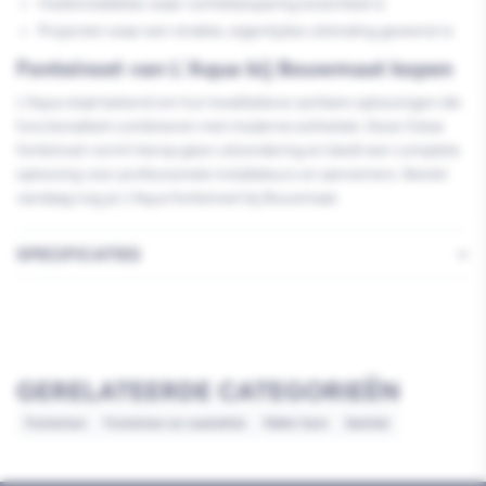
Hoekinstallaties waar ruimtebesparing essentieel is
Projecten waar een strakke, eigentijdse uitstraling gewenst is
Fonteinset van L'Aqua bij Bouwmaat kopen
L'Aqua staat bekend om hun kwalitatieve sanitaire oplossingen die
functionaliteit combineren met moderne esthetiek. Deze Oskar
fonteinset vormt hierop geen uitzondering en biedt een complete
oplossing voor professionele installateurs en aannemers. Bestel
vandaag nog je L'Aqua fonteinset bij Bouwmaat.
SPECIFICATIES
GERELATEERDE CATEGORIEËN
Fonteinen
Fonteinen en wastafels
Pallet item
Sanitair