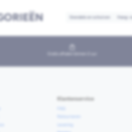
GORIEËN
Grendels en schuiven
Hang- e
Gratis afhalen binnen 2 uur
Klantenservice
e
FAQ
Retourneren
ce
Levering