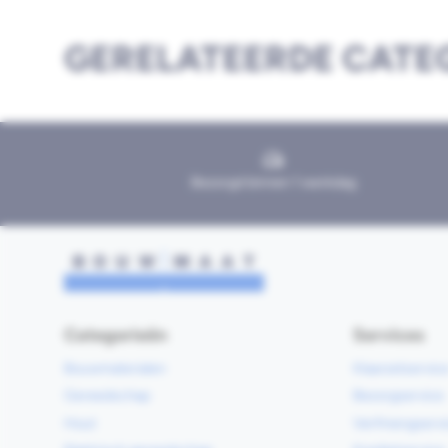
GERELATEERDE CATE
Bezorgd binnen 1 werkdag
Categorieën
Services
Bouwmaterialen
Klaarzetservic
Gereedschap
Bezorgservice
Hout
Verfmengservi