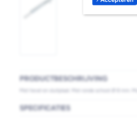
Afbeelding
1
laden
PRODUCTBESCHRIJVING
Met hevel en sluitplaat. Met ronde schoot Ø 8 mm. M
SPECIFICATIES