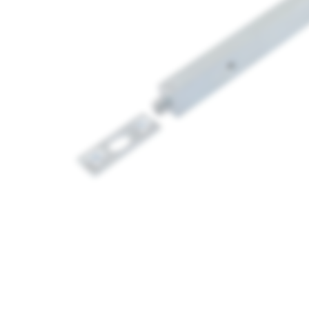
Media
1
openen