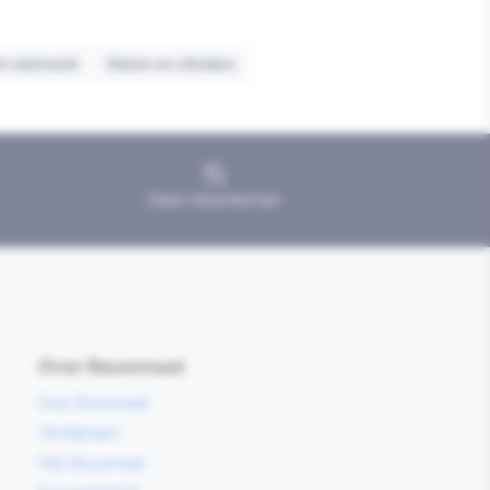
n sluitwerk
Sloten en cilinders
Geen retourtermijn
Over Bouwmaat
Over Bouwmaat
Vestigingen
Mijn Bouwmaat