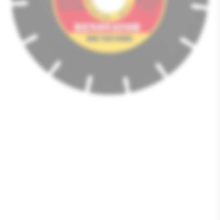
Media
1
openen