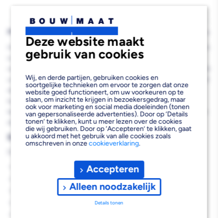
PRODUCTBESCHRIJVING
Deze website maakt
Het InterDynamics Universeel Renovator Diamantzaagblad 125mm
gebruik van cookies
is een veelzijdig diamantzaagblad dat speciaal ontwikkeld is voor
renovatieprojecten waar je diverse materialen moet doorzagen. Dit
Wij, en derde partijen, gebruiken cookies en
universele zaagblad combineert de voordelen van droogzagen met
soortgelijke technieken om ervoor te zorgen dat onze
de mogelijkheid om zowel harde steensoorten als metalen en
website goed functioneert, om uw voorkeuren op te
slaan, om inzicht te krijgen in bezoekersgedrag, maar
kunststoffen te bewerken. De diamantbezetting zorgt voor een
ook voor marketing en social media doeleinden (tonen
lange levensduur en consistente zaagprestaties, terwijl de 125mm
van gepersonaliseerde advertenties). Door op ‘Details
tonen’ te klikken, kunt u meer lezen over de cookies
diameter optimaal is voor gebruik met standaard haakse slijpers.
die wij gebruiken. Door op ‘Accepteren’ te klikken, gaat
u akkoord met het gebruik van alle cookies zoals
Belangrijkste voordelen
omschreven in onze
cookieverklaring
.
Dit universele diamantzaagblad biedt je de volgende voordelen:
Geschikt voor meerdere materialen in één zaagblad
Accepteren
Efficiënt droogzagen zonder waterkoeling
Alleen noodzakelijk
Lange levensduur door diamantbezetting
Snelle voortgang bij renovatiewerkzaamheden
Details tonen
Compatibel met standaard 125mm haakse slijpers