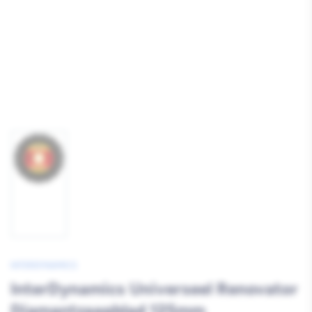
Afbeelding
1
laden
INTERDYNAMICS
InterDynamics Universeel Renovator
Diamantzaagblad 125mm