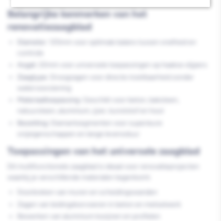
Belangrijke kenmerken van het
renovatiezaagblad
Diameter:
125mm voor optimale balans tussen snelheid en
controle
Asgat:
22mm voor universele toepassingen op haakse slijpers
Zaagtype:
Droogzagen voor directe inzetbaarheid zonder
watervoorziening
Materiaaltoepassing:
Geschikt voor beton, baksteen,
natuursteen, aluminium, ijzer, kunststof en hout
Bezetting:
Diamantsegmenten voor superieure
snijeigenschappen en lange levensduur
Toepassingen van het universele zaagblad
Dit multifunctionele zaagblad is ideaal voor renovatieprojecten
waarbij je verschillende materialen tegenkomt:
Doorbreken van muren en scheidingswanden
Zagen van leidingdoorvoeren in beton en metselwerk
Bewerken van aluminium kozijnen en profielen