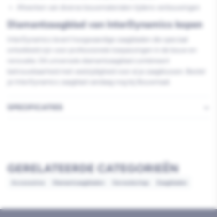
Afwerken van diverse bouwmaterialen tijdens verbouwingen
Diamantzaagblad van InterDynamics kopen
InterDynamics levert hoogwaardige zaagbladen die speciaal
ontwikkeld zijn voor professionele toepassingen in de bouw en
renovatie. Dit universele diamantzaagblad combineert
betrouwbaarheid met veelzijdigheid voor al je zaagklussen. Bestel
je InterDynamics zaagblad vandaag nog bij Bouwmaat.
SPECIFICATIES
GERELATEERDE CATEGORIEËN
Accessoires
Diamantzaagbladen
Gereedschap
Zaagbladen