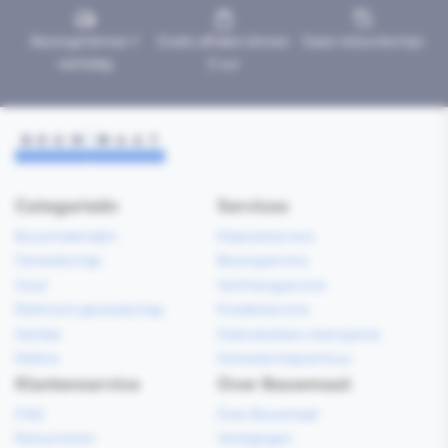
Bezorgd binnen 1
Gratis afhalen binnen
Geen retourtermijn
werkdag
2 uur
Categorieën
Services
Bouwmaterialen
Klaarzetservice
Gereedschap
Bezorgservice
Hout
Verfmengservice
Elektrisch gereedschap
Kredietservice
Sanitair
Gebruiksklare vloerspecie
Elektra
Gereedschapverhuur
Klantenservice
Over Bouwmaat
FAQ
Over Bouwmaat
Retourneren
Vestigingen