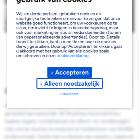
Wij, en derde partijen, gebruiken cookies en
soortgelijke technieken om ervoor te zorgen dat onze
website goed functioneert, om uw voorkeuren op te
slaan, om inzicht te krijgen in bezoekersgedrag, maar
ook voor marketing en social media doeleinden (tonen
van gepersonaliseerde advertenties). Door op ‘Details
5-STERREN SERVICE
tonen’ te klikken, kunt u meer lezen over de cookies
die wij gebruiken. Door op ‘Accepteren’ te klikken, gaat
u akkoord met het gebruik van alle cookies zoals
DeWalt heeft een vijfsterrenservice waarbij je gereedschap met zes
omschreven in onze
cookieverklaring
.
maanden garantie repareert. Gewoonlijk lever je onderdelen binnen 24
uur wanneer dat nodig is.
Accepteren
Alleen noodzakelijk
DEWALT KOPEN BIJ BOUWMAAT
Details tonen
Bouwmaat heeft een uitgebreid assortiment DeWalt-
gereedschap waaronder XR Brushless boormachines,
haakse slijpers, combihamers en afkort- en verstekzagen.
Ook vind je diverse accessoires en toebehoren van DeWalt
bij Bouwmaat. Hierbij kan je denken aan spijkers, nagels en