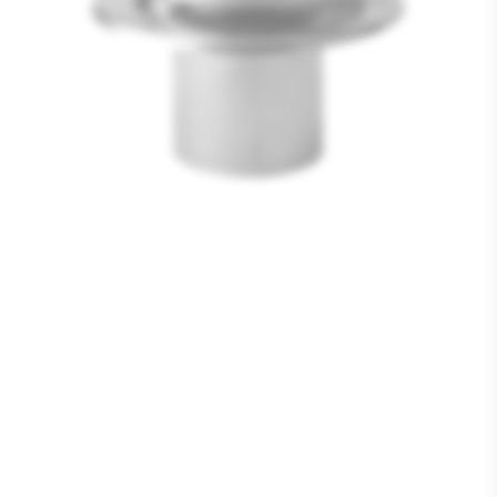
Media
1
openen