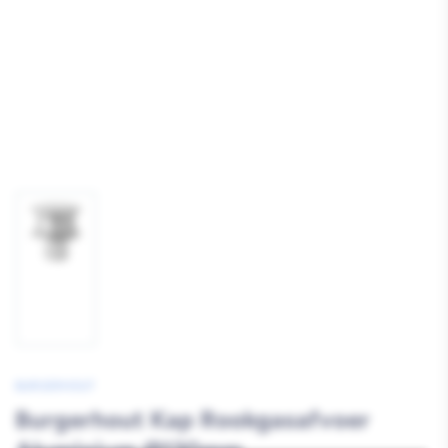
Afbeelding
1
laden
BURGERHOUT
Burgerhout Kap Rookgasafvoer