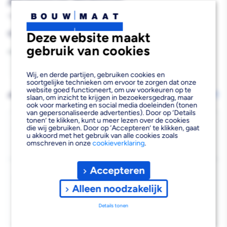
Aluminium Ø130mm
118278
Reguliere
€41,60
Deze website maakt
prijs
gebruik van cookies
Aantal
Aantal
Aantal
Wij, en derde partijen, gebruiken cookies en
soortgelijke technieken om ervoor te zorgen dat onze
verlagen
verhogen
website goed functioneert, om uw voorkeuren op te
AFHALEN OF LATEN BEZORGEN
Wijzig vestiging
slaan, om inzicht te krijgen in bezoekersgedrag, maar
ook voor marketing en social media doeleinden (tonen
van
van
van gepersonaliseerde advertenties). Door op ‘Details
tonen’ te klikken, kunt u meer lezen over de cookies
Burgerhout
Burgerhout
Bezorgen
die wij gebruiken. Door op ‘Accepteren’ te klikken, gaat
u akkoord met het gebruik van alle cookies zoals
Beschikbaar voor bezorgen
2
Kap
Kap
omschreven in onze
cookieverklaring
.
Voor 19:00 uur besteld, morgen bezorgd.
Rookgasafvoer
Rookgasafvoer
Accepteren
Kies vestiging
Aluminium
Aluminium
Afhalen mogelijk
Alleen noodzakelijk
›
Ø130mm
Ø130mm
Niet beschikbaar in de vestiging
-
Details tonen
Kies je vestiging om de exacte schaplocatie te zien.