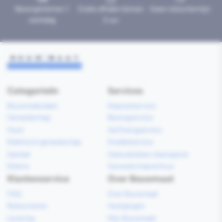
Bezorgd binnen 1
Gratis afhalen binnen
Geen retourtermijn
werkdag
2 uur
Categorieën
Services
Bouwmaterialen
Klaarzetservice
Gereedschap
Bezorgservice
Hout
Verfmengservice
Elektrisch gereedschap
Kredietservice
Sanitair
Gebruiksklare vloerspecie
Elektra
Gereedschapverhuur
Klantenservice
Over Bouwmaat
FAQ
Over Bouwmaat
Retourneren
Vestigingen
Levering
Mijn Bouwmaat