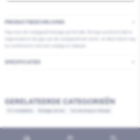
PRODUCTBESCHRIJVING
Kap voor de rookgasafvoerpijp op het dak. De kap voorkomt dat er
regenwaterin de pijp van de rookgasafvoer komt. Je dient deze nog
te combineren met een setpijp en dakpan.
SPECIFICATIES
GERELATEERDE CATEGORIEËN
CV-installaties
Rookgas afvoer
Verwarming en klimaat