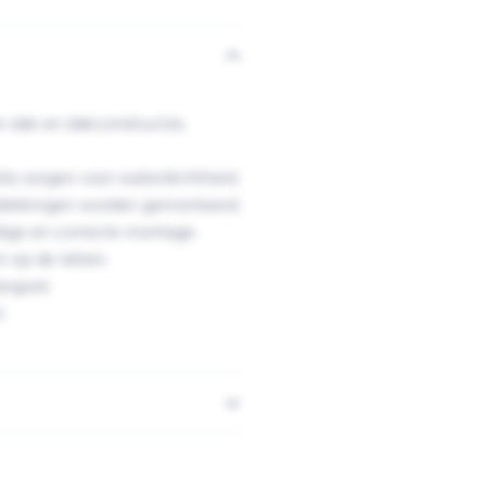
 dak en dakconstructie;
ie zorgen voor waterdichtheid.
bedekkingen worden gemonteerd.
ige en correcte montage.
 op de latten.
ergoot.
.