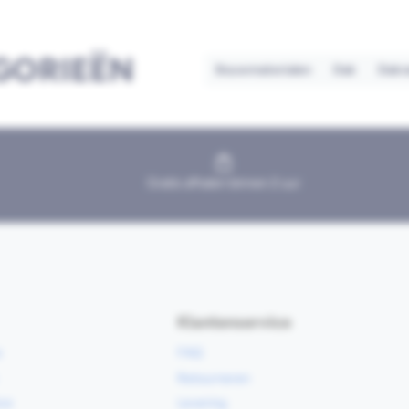
GORIEËN
Bouwmaterialen
Dak
Dakr
Gratis afhalen binnen 2 uur
Klantenservice
e
FAQ
Retourneren
ce
Levering