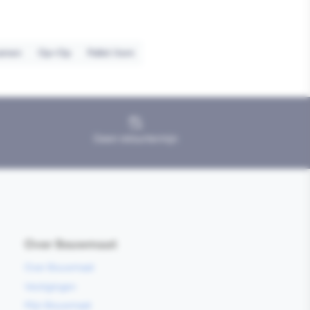
amen
Op=Op
Pallet item
Geen retourtermijn
Over Bouwmaat
Over Bouwmaat
Vestigingen
Mijn Bouwmaat