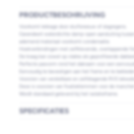
PRODUCTBESCHRIJVING
Voorkomt lekkage door stuifsneeuw of slagregens.
Garandeert waterdichte damp-open aansluiting tussen
ademend materiaal voorkomt condensatie.
Hoekverbindingen met zelfklevende, overlappende fol
De kraag kan zowel op vlakke als geprofileerde dak
Perfecte pasvorm rond het dakraam voor een eenvoud
Eenvoudig te bevestigen aan het frame en te bekleden
Voorzien van verstelbare en zelfdragende RVS lekwat
Deze is voorzien van fixatieklemmen voor de manchet
Wordt standaard geleverd bij het isolatieframe.
SPECIFICATIES