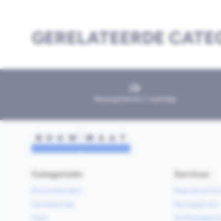
GERELATEERDE CATE
Bezorgd binnen 1 werkdag
Categorieën
Services
Bouwmaterialen
Klaarzetservic
Gereedschap
Bezorgservice
Hout
Verfmengservi