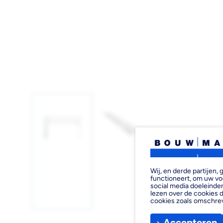
Afbeelding
Afbeelding
1
2
Wij, en derde partijen
laden
laden
functioneert, om uw vo
social media doeleinden
lezen over de cookies d
cookies zoals omschre
Accepteren