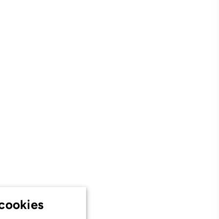
cookies