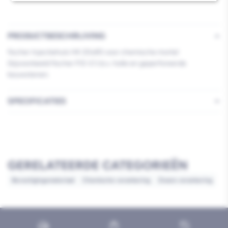
PRODUCTBESCHRIJVING
fischer Injectiehuls HK 20x85 voor chemische mortel
(bijvoorbeeld fischer FIS V) t.b.v. holle en geperforeerde
bouwstenen.
SPECIFICATIES
GERELATEERDE CATEGORIEËN
Bevestigingsmateriaal
Chemische verankering
Zware verankering