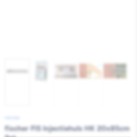
Afbeelding
Afbeelding
Afbeelding
Afbeelding
Afbeelding
1
2
3
4
5
laden
laden
laden
laden
laden
FISCHER
fischer FIS Injectiehuls HK 20x85cm