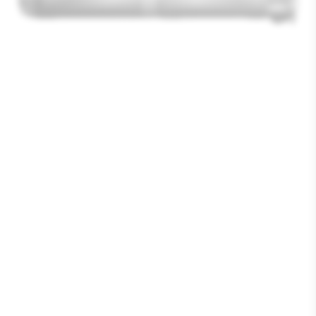
Media
1
openen