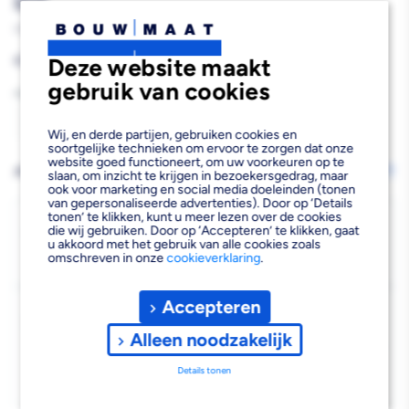
8st
570719
Reguliere
€11,22
Deze website maakt
prijs
gebruik van cookies
Aantal
Aantal
Aantal
Wij, en derde partijen, gebruiken cookies en
soortgelijke technieken om ervoor te zorgen dat onze
verlagen
verhogen
website goed functioneert, om uw voorkeuren op te
AFHALEN OF LATEN BEZORGEN
Wijzig vestiging
slaan, om inzicht te krijgen in bezoekersgedrag, maar
ook voor marketing en social media doeleinden (tonen
van
van
van gepersonaliseerde advertenties). Door op ‘Details
tonen’ te klikken, kunt u meer lezen over de cookies
fischer
fischer
Bezorgen
die wij gebruiken. Door op ‘Accepteren’ te klikken, gaat
u akkoord met het gebruik van alle cookies zoals
Beschikbaar voor bezorgen
6
FIS
FIS
omschreven in onze
cookieverklaring
.
Voor 19:00 uur besteld, dinsdag 11 augustus bezorgd.
Injectiehuls
Injectiehuls
Accepteren
Kies vestiging
HK
HK
Afhalen mogelijk
Alleen noodzakelijk
›
20x85cm
20x85cm
Niet beschikbaar in de vestiging
-
Details tonen
8st
8st
Kies je vestiging om de exacte schaplocatie te zien.