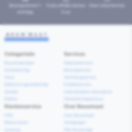
Bezorgd binnen 1
Gratis afhalen binnen
Geen retourtermijn
werkdag
2 uur
Categorieën
Services
Bouwmaterialen
Klaarzetservice
Gereedschap
Bezorgservice
Hout
Verfmengservice
Elektrisch gereedschap
Kredietservice
Sanitair
Gebruiksklare vloerspecie
Elektra
Gereedschapverhuur
Klantenservice
Over Bouwmaat
FAQ
Over Bouwmaat
Retourneren
Vestigingen
Levering
Mijn Bouwmaat