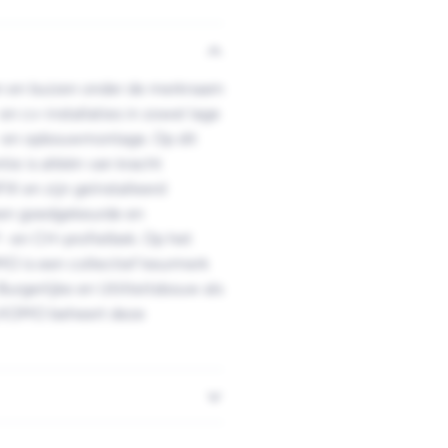
en en buizen onder de merknaam
n cv-installaties in zowel lage
n- en opbouwmontage. Op dit
ie is alléén van kracht
IX en zijn geïnstalleerd
 een goedgekeurde en
F- en CH-profielbek. Op het
O is een collectief keurmerk
urgerlijke en Utiliteitsbouw als
g KOMO beheert deze