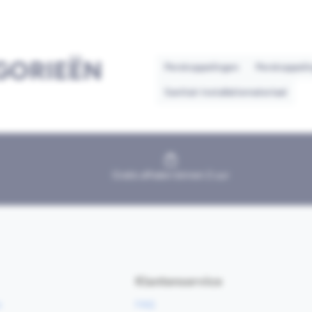
GORIEËN
Perskoppelingen
Perskoppelin
Sanitair installatiemateriaal
Gratis afhalen binnen 2 uur
Klantenservice
e
FAQ