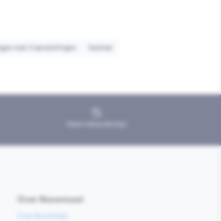
gen met 2 aansluitingen
Sanitair
Geen retourtermijn
Over Bouwmaat
Over Bouwmaat