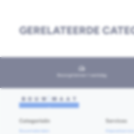
GERELATEERDE CATE
Bezorgd binnen 1 werkdag
Categorieën
Services
Bouwmaterialen
Klaarzetservic