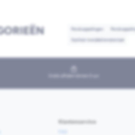
GORIEËN
Perskoppelingen
Perskoppelin
Sanitair installatiemateriaal
Gratis afhalen binnen 2 uur
Klantenservice
e
FAQ