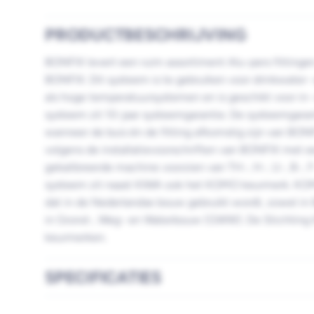
PRODUCTBESCHRIJVING
BONFIX levert een ruim assortiment Alu-pers fitting
BONFIX. Dit systeem is te gebruiken voor drinkwater- e
als hoge temperatuursystemen en is geschikt voor i
systeem zit 10-jaar systeemgarantie. De systeemgarant
wanneer de buis én de fitting afkomstig zijn van BONF
volgens de installatievoorschriften van BONFIX met
gekalibreerde machine voorzien van TH-, H-, U-, B-, 
systeem zit naast KIWA ook het KOMO keurmerk. KOM
dat in de Nederlandse bouw gebruikt wordt, zowel in B
in Grond-, Weg- en Waterbouw (GWW). De Stichtin
keurmerken.
SPECIFICATIES