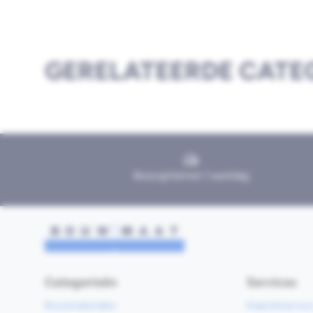
GERELATEERDE CATE
Bezorgd binnen 1 werkdag
Categorieën
Services
Bouwmaterialen
Klaarzetservic