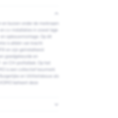
en en buizen onder de merknaam
n cv-installaties in zowel lage
n- en opbouwmontage. Op dit
ie is alléén van kracht
IX en zijn geïnstalleerd
 een goedgekeurde en
F- en CH-profielbek. Op het
O is een collectief keurmerk
urgerlijke en Utiliteitsbouw als
g KOMO beheert deze