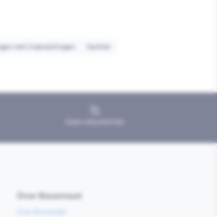
gen met 2 aansluitingen
Sanitair
Geen retourtermijn
Over Bouwmaat
Over Bouwmaat