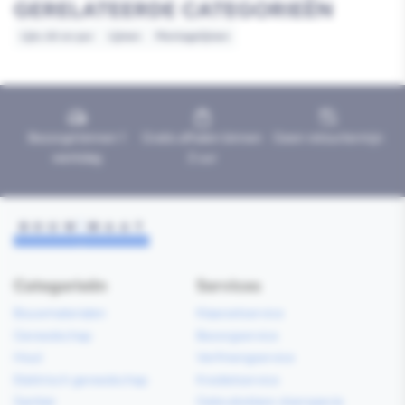
GERELATEERDE CATEGORIEËN
Lijm, kit en pur
Lijmen
Montagelijmen
Bezorgd binnen 1
Gratis afhalen binnen
Geen retourtermijn
werkdag
2 uur
Categorieën
Services
Bouwmaterialen
Klaarzetservice
Gereedschap
Bezorgservice
Hout
Verfmengservice
Elektrisch gereedschap
Kredietservice
Sanitair
Gebruiksklare vloerspecie