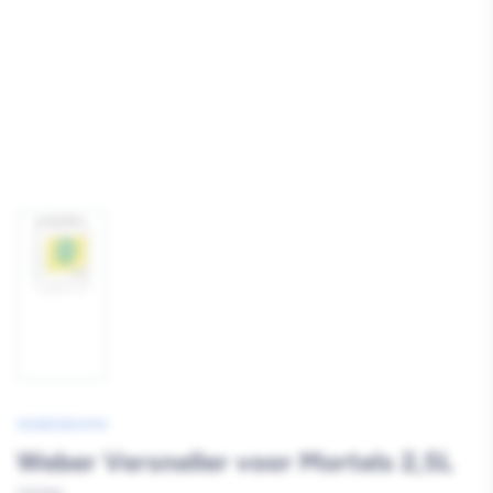
Afbeelding
1
laden
WEBERBEAMIX
Weber Versneller voor Mortels 2,5L