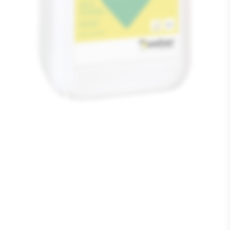
Media
1
openen