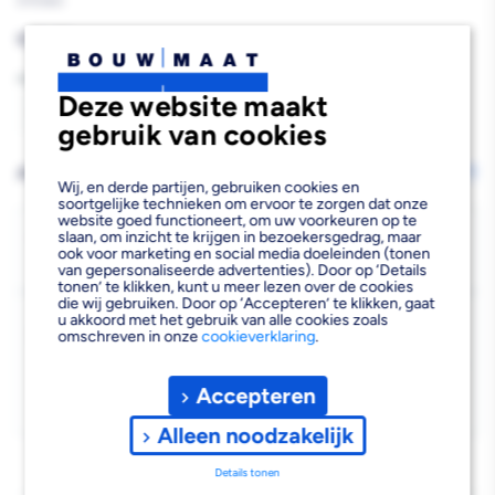
570560
Reguliere
€26,73
prijs
Aantal
Deze website maakt
Aantal
Aantal
gebruik van cookies
verlagen
verhogen
AFHALEN OF LATEN BEZORGEN
Wijzig vestiging
Wij, en derde partijen, gebruiken cookies en
van
van
soortgelijke technieken om ervoor te zorgen dat onze
website goed functioneert, om uw voorkeuren op te
Weber
Weber
Bezorgen
slaan, om inzicht te krijgen in bezoekersgedrag, maar
ook voor marketing en social media doeleinden (tonen
Niet beschikbaar voor bezorgen
0
van gepersonaliseerde advertenties). Door op ‘Details
Versneller
Versneller
tonen’ te klikken, kunt u meer lezen over de cookies
die wij gebruiken. Door op ‘Accepteren’ te klikken, gaat
voor
voor
Kies vestiging
u akkoord met het gebruik van alle cookies zoals
omschreven in onze
cookieverklaring
.
Mortels
Mortels
Afhalen mogelijk
›
2,5L
2,5L
Niet beschikbaar in de vestiging
-
Accepteren
Kies je vestiging om de exacte schaplocatie te zien.
Alleen noodzakelijk
Details tonen