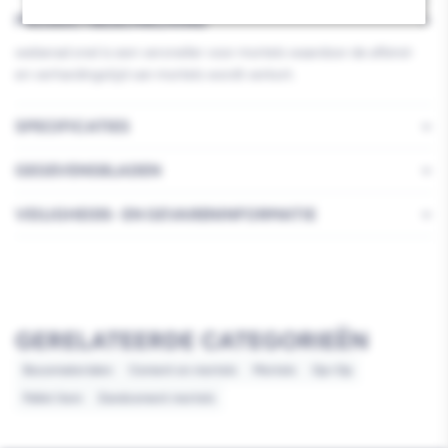
PRODUCTBESCHRIJVING
weberad snel is een versneller voor mortels waardoor de afbind-
en verhardingstijd van mortels wordt verkort.
SPECIFICATIES
GEGEVENSBLADEN
VEILIGHEIDS- EN GEVARENINFORMATIE
GERELATEERDE CATEGORIEËN
Bouwmaterialen
Cement en mortels
Mortels
Op=Op
Pallet item
Zandcement mortels