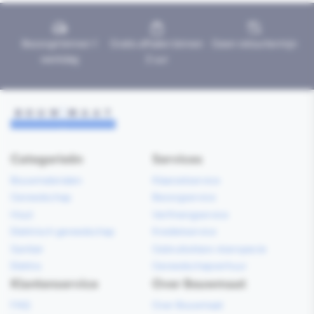
Bezorgd binnen 1
Gratis afhalen binnen
Geen retourtermijn
werkdag
2 uur
Categorieën
Services
Bouwmaterialen
Klaarzetservice
Gereedschap
Bezorgservice
Hout
Verfmengservice
Elektrisch gereedschap
Kredietservice
Sanitair
Gebruiksklare vloerspecie
Elektra
Gereedschapverhuur
Klantenservice
Over Bouwmaat
FAQ
Over Bouwmaat