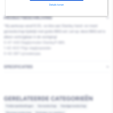
Details tonen
PRODUCTBESCHRIJVING
*Bij aankoop vanaf € 25,- ex btw aan Stanley hand- en meet
gereedschap tijdelijk met gratis BBQ set. Let op: deze BBQ set is
alleen verkrijgbaar in de vestiging!
0-47-440 Slaglijnmolen Stanley® ABS.
1-42-403 115gr slaglijnpoeder.
0-42-287 Lijnwaterpas.
SPECIFICATIES
GERELATEERDE CATEGORIEËN
Folderaanbiedingen
Gereedschap
Handgereedschap