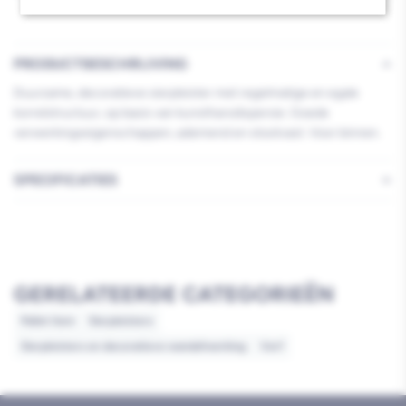
PRODUCTBESCHRIJVING
Duurzame, decoratieve sierpleister met regelmatige en egale
korrelstructuur, op basis van kunstharsdispersie. Goede
verwerkingseigenschappen, ademend en stootvast. Voor binnen.
SPECIFICATIES
GERELATEERDE CATEGORIEËN
Pallet item
Sierpleisters
Sierpleisters en decoratieve wandafwerking
Verf