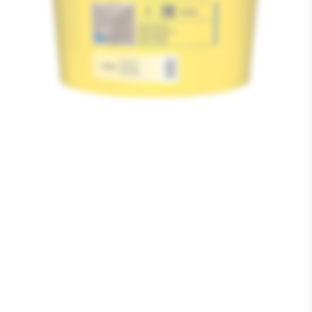
Media
1
openen