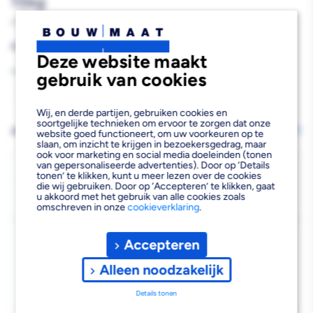
15kg
572397
Reguliere
€28,68
Deze website maakt
prijs
Aantal
gebruik van cookies
Aantal
Aantal
Wij, en derde partijen, gebruiken cookies en
verlagen
verhogen
soortgelijke technieken om ervoor te zorgen dat onze
AFHALEN OF LATEN BEZORGEN
Wijzig vestiging
website goed functioneert, om uw voorkeuren op te
slaan, om inzicht te krijgen in bezoekersgedrag, maar
van
van
ook voor marketing en social media doeleinden (tonen
van gepersonaliseerde advertenties). Door op ‘Details
SPS
SPS
Bezorgen
tonen’ te klikken, kunt u meer lezen over de cookies
die wij gebruiken. Door op ‘Accepteren’ te klikken, gaat
Beschikbaar voor bezorgen
9
Spachtelputz
Spachtelputz
u akkoord met het gebruik van alle cookies zoals
Voor 13:00 uur besteld, dinsdag 11 augustus bezorgd.
omschreven in onze
cookieverklaring
.
Binnen
Binnen
Kies vestiging
Wit
Wit
Accepteren
Afhalen mogelijk
›
1mm
1mm
Alleen noodzakelijk
Niet beschikbaar in de vestiging
-
15kg
15kg
Details tonen
Kies je vestiging om de exacte schaplocatie te zien.