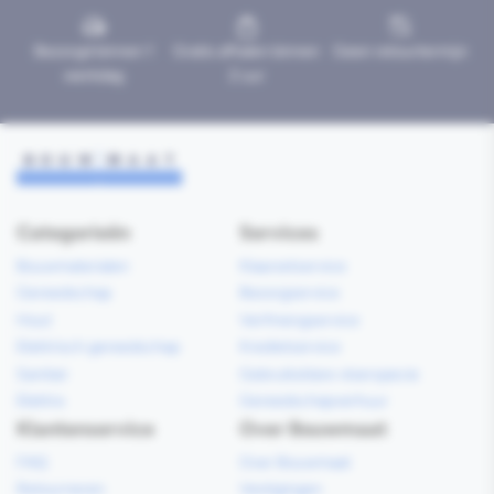
Bezorgd binnen 1
Gratis afhalen binnen
Geen retourtermijn
werkdag
2 uur
Categorieën
Services
Bouwmaterialen
Klaarzetservice
Gereedschap
Bezorgservice
Hout
Verfmengservice
Elektrisch gereedschap
Kredietservice
Sanitair
Gebruiksklare vloerspecie
Elektra
Gereedschapverhuur
Klantenservice
Over Bouwmaat
FAQ
Over Bouwmaat
Retourneren
Vestigingen