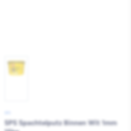
Afbeelding
1
laden
SPS
SPS Spachtelputz Binnen Wit 1mm