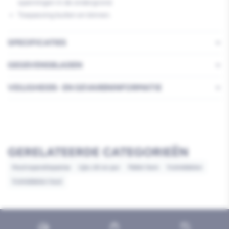
spanningen in de ondergrond.
Toepassing buiten en binnen.
SPECIFICATIES
GEGEVENSBLADEN
VEILIGHEIDS- EN GEVARENINFORMATIE
GERELATEERDE CATEGORIEËN
Houtreparatiepastas
Lijm, kit en pur
Pallet item
Vulmiddelen
Vulmiddelen hout