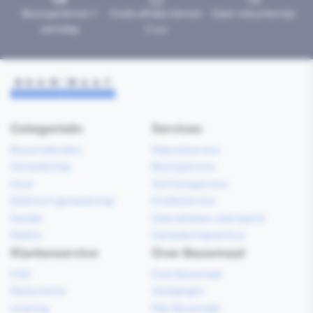
Bezorgd binnen 1
Gratis afhalen binnen
Geen retourtermijn
werkdag
2 uur
Categorieën
Services
Bouwmaterialen
Klaarzetservice
Gereedschap
Bezorgservice
Hout
Verfmengservice
Elektrisch gereedschap
Kredietservice
Sanitair
Gebruiksklare vloerspecie
Elektra
Gereedschapverhuur
Klantenservice
Over Bouwmaat
FAQ
Over Bouwmaat
Retourneren
Vestigingen
Levering
Mijn Bouwmaat