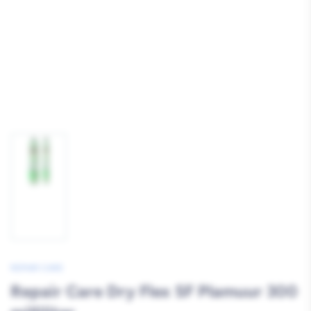
Afbeelding
1
laden
REPAIR CARE
Repair Care Dry Flex SF Plamuur 300