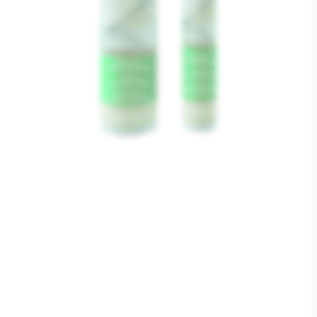
Media
1
openen