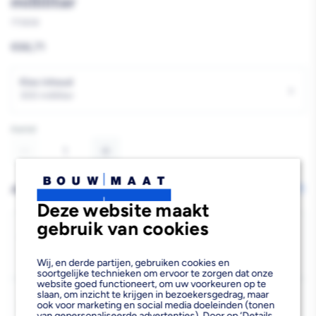
milliliter
773838
Reguliere
€66,71
prijs
Kies inhoud
›
300 milliliter
Aantal
Aantal
Aantal
verlagen
verhogen
AFHALEN OF LATEN BEZORGEN
Wijzig vestiging
van
van
Deze website maakt
gebruik van cookies
Repair
Repair
Bezorgen
Beschikbaar voor bezorgen
43
Care
Care
Wij, en derde partijen, gebruiken cookies en
Voor 13:00 uur besteld, dinsdag 11 augustus bezorgd.
soortgelijke technieken om ervoor te zorgen dat onze
Dry
Dry
website goed functioneert, om uw voorkeuren op te
slaan, om inzicht te krijgen in bezoekersgedrag, maar
Kies vestiging
Flex
Flex
ook voor marketing en social media doeleinden (tonen
van gepersonaliseerde advertenties). Door op ‘Details