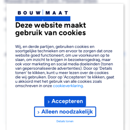
Rood/Zwart 2x0,75mm 25m
927737
Reguliere
€9,31
Deze website maakt
prijs
Aantal
gebruik van cookies
Aantal
Aantal
Wij, en derde partijen, gebruiken cookies en
verlagen
verhogen
soortgelijke technieken om ervoor te zorgen dat onze
AFHALEN OF LATEN BEZORGEN
Wijzig vestiging
website goed functioneert, om uw voorkeuren op te
slaan, om inzicht te krijgen in bezoekersgedrag, maar
van
van
ook voor marketing en social media doeleinden (tonen
van gepersonaliseerde advertenties). Door op ‘Details
Q-
Q-
Bezorgen
tonen’ te klikken, kunt u meer lezen over de cookies
die wij gebruiken. Door op ‘Accepteren’ te klikken, gaat
Niet beschikbaar voor bezorgen
0
Link
Link
u akkoord met het gebruik van alle cookies zoals
omschreven in onze
cookieverklaring
.
Luidsprekersnoer
Luidsprekersnoer
Kies vestiging
Rood/Zwart
Rood/Zwart
Accepteren
Afhalen mogelijk
›
2x0,75mm
2x0,75mm
Niet beschikbaar in de vestiging
-
Alleen noodzakelijk
Kies je vestiging om de exacte schaplocatie te zien.
25m
25m
Details tonen