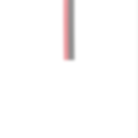
Media
1
openen