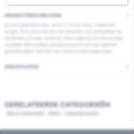
PRODUCTBESCHRIJVING
Q-Link luidsprekersnoer van 2 x 0.75 mm. Kleur: rood/zwart.
Lengte: 25 m. Geschikt voor het aansluiten van luidsprekers op
versterkers of audio-systemen. Kleurcodering voor eenvoudige
installatie. Betrouwbare signaaloverdracht voor een optimale
geluidskwaliteit. Geschikt voor diverse audiotoepassingen.
SPECIFICATIES
GERELATEERDE CATEGORIEËN
Data en communicatie
Elektra
Luidsprekersnoeren