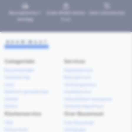
Bezorgd binnen 1
Gratis afhalen binnen
Geen retourtermijn
werkdag
2 uur
Categorieën
Services
Bouwmaterialen
Klaarzetservice
Gereedschap
Bezorgservice
Hout
Verfmengservice
Elektrisch gereedschap
Kredietservice
Sanitair
Gebruiksklare vloerspecie
Elektra
Gereedschapverhuur
Klantenservice
Over Bouwmaat
FAQ
Over Bouwmaat
Retourneren
Vestigingen