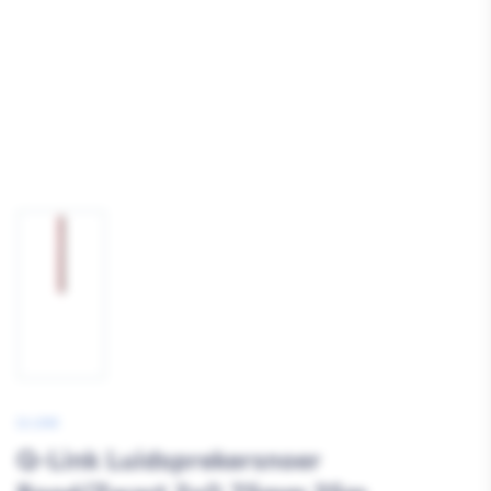
Afbeelding
1
laden
Q-LINK
Q-Link Luidsprekersnoer