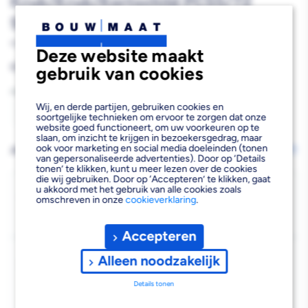
Kruk/Kruk/Kortschild PC55/72
SKG3 Aluminium F1
820669
Deze website maakt
Reguliere
€51,31
gebruik van cookies
prijs
Aantal
Wij, en derde partijen, gebruiken cookies en
soortgelijke technieken om ervoor te zorgen dat onze
Aantal
Aantal
website goed functioneert, om uw voorkeuren op te
slaan, om inzicht te krijgen in bezoekersgedrag, maar
verlagen
verhogen
ook voor marketing en social media doeleinden (tonen
AFHALEN OF LATEN BEZORGEN
Wijzig vestiging
van gepersonaliseerde advertenties). Door op ‘Details
van
van
tonen’ te klikken, kunt u meer lezen over de cookies
die wij gebruiken. Door op ‘Accepteren’ te klikken, gaat
StarX
StarX
Bezorgen
u akkoord met het gebruik van alle cookies zoals
omschreven in onze
cookieverklaring
.
Beschikbaar voor bezorgen
4
Veiligheidsbeslag
Veiligheidsbeslag
Voor 19:00 uur besteld, dinsdag 11 augustus bezorgd.
Accepteren
Kruk/Kruk/Kortschild
Kruk/Kruk/Kortschild
Kies vestiging
PC55/72
PC55/72
Alleen noodzakelijk
Afhalen mogelijk
›
SKG3
SKG3
Details tonen
Niet beschikbaar in de vestiging
-