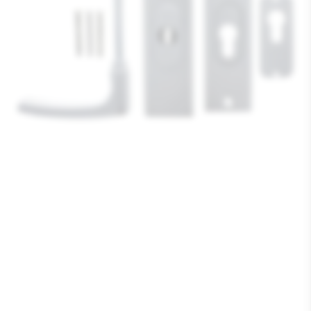
Media
1
openen