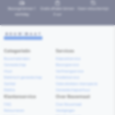
Bezorgd binnen 1
Gratis afhalen binnen
Geen retourtermijn
werkdag
2 uur
Categorieën
Services
Bouwmaterialen
Klaarzetservice
Gereedschap
Bezorgservice
Hout
Verfmengservice
Elektrisch gereedschap
Kredietservice
Sanitair
Gebruiksklare vloerspecie
Elektra
Gereedschapverhuur
Klantenservice
Over Bouwmaat
FAQ
Over Bouwmaat
Retourneren
Vestigingen