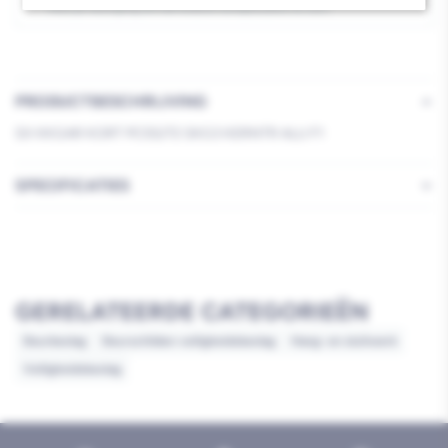
Aluminium
Aluminium
Kies je vestiging om de exacte schaplocatie te zien.
F1
F1
PRODUCTBESCHRIJVING
SX KKGAR KORT PC55/72 SKG3 KERNTR ALU F1
SPECIFICATIES
GERELATEERDE CATEGORIEËN
Deurbeslag
Deurschilden veiligheidsbeslag
Hang- en sluitwerk
Veiligheidsbeslag