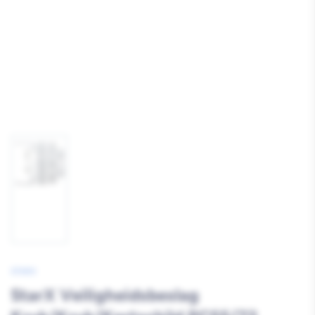
Afbeelding
1
laden
STARX
StarX Veiligheidsbeslag