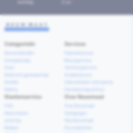
werkdag
2 uur
Categorieën
Services
Bouwmaterialen
Klaarzetservice
Gereedschap
Bezorgservice
Hout
Verfmengservice
Elektrisch gereedschap
Kredietservice
Sanitair
Gebruiksklare vloerspecie
Elektra
Gereedschapverhuur
Klantenservice
Over Bouwmaat
FAQ
Over Bouwmaat
Retourneren
Vestigingen
Levering
Mijn Bouwmaat
Betalen
Duurzaamheid