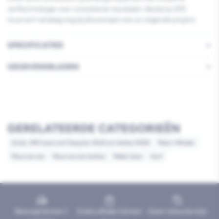
verftechnologie voor consistente resultaten. Bestel je SPS
muurverf vandaag nog bij Bouwmaat voor je volgende project.
SPECIFICATIES
GEGEVENSBLADEN
GERELATEERDE CATEGORIEËN
Actie: SPS muurverf Easytex 3030 en Unitex 5050
Meer=Minder
Muurverven
Muurverven buiten
Pallet item
Verf
Bezorgd binnen 1
Gratis afhalen binnen
Geen retourtermijn