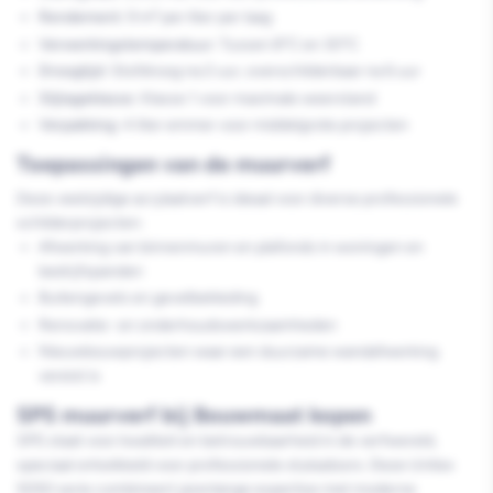
Rendement:
9 m² per liter per laag
Verwerkingstemperatuur:
Tussen 8°C en 30°C
Droogtijd:
Stofdroog na 2 uur, overschilderbaar na 6 uur
Slijtageklasse:
Klasse 1 voor maximale weerstand
Verpakking:
4 liter emmer voor middelgrote projecten
Toepassingen van de muurverf
Deze veelzijdige acrylaatverf is ideaal voor diverse professionele
schilderprojecten:
Afwerking van binnenmuren en plafonds in woningen en
bedrijfspanden
Buitengevels en gevelbekleding
Renovatie- en onderhoudswerkzaamheden
Nieuwbouwprojecten waar een duurzame wandafwerking
vereist is
SPS muurverf bij Bouwmaat kopen
SPS staat voor kwaliteit en betrouwbaarheid in de verfwereld,
speciaal ontwikkeld voor professionele stukadoors. Deze Unitex
5050 serie combineert jarenlange expertise met moderne