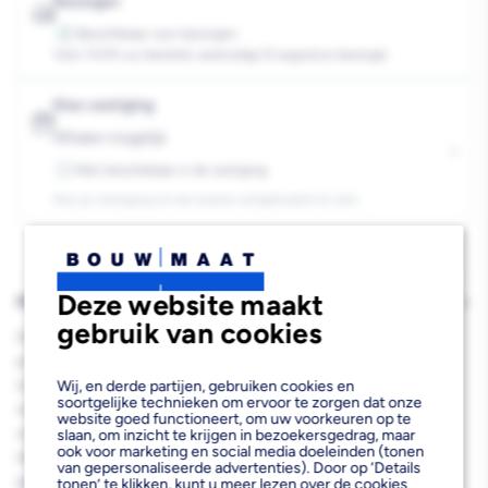
Wit/Mengbasis
Wit/Mengbasis
Bezorgen
P
P
Beschikbaar voor bezorgen
4
Voor 13:00 uur besteld, woensdag 12 augustus bezorgd.
4L
4L
Kies vestiging
Afhalen mogelijk
›
Niet beschikbaar in de vestiging
-
Kies je vestiging om de exacte schaplocatie te zien.
Deze website maakt
PRODUCTBESCHRIJVING
gebruik van cookies
De SPS Muurverf Unitex 5050 Mat Wit/Mengbasis P 4L is een
professionele acrylaatverf die speciaal ontwikkeld is voor
stukadoors en schilders die een perfect extra mat eindresultaat
Wij, en derde partijen, gebruiken cookies en
soortgelijke technieken om ervoor te zorgen dat onze
willen bereiken. Deze hoogwaardige wandverf is geschikt voor
website goed functioneert, om uw voorkeuren op te
zowel binnen- als buitentoepassingen en biedt uitstekende
slaan, om inzicht te krijgen in bezoekersgedrag, maar
ook voor marketing en social media doeleinden (tonen
dekking met een rendement van 9 m² per liter. Door de
van gepersonaliseerde advertenties). Door op ‘Details
geavanceerde formule krijg je een duurzame afwerking die
tonen’ te klikken, kunt u meer lezen over de cookies