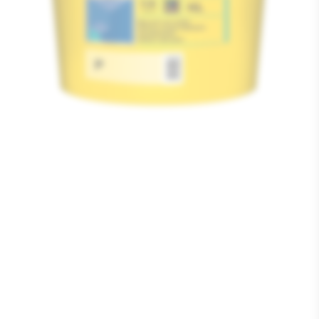
Media
1
openen