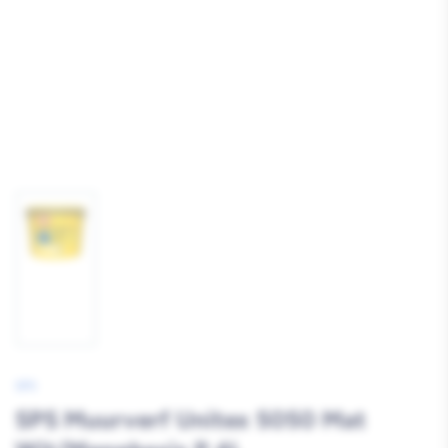
Afbeelding
1
laden
SPS
SPS Muurverf Unitex 5050 Mat