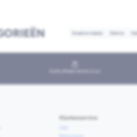
GORIEËN
Draad en kabels
Elektra
Ka
Gratis afhalen binnen 2 uur
Klantenservice
e
FAQ
Retourneren