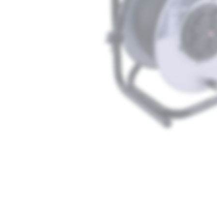
Media
1
openen