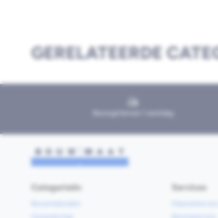
GERELATEERDE CATE
Bezorgd binnen 1 werkdag
Categorieën
Services
Bouwmaterialen
Klaarzetservic
Gereedschap
Bezorgservice