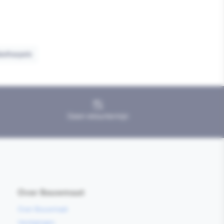
belhaspels
Geen retourtermijn
Over Bouwmaat
Over Bouwmaat
Vestigingen