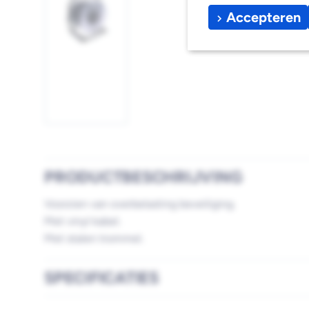
Accepteren
Afbeelding
1
laden
PRODUCTBESCHRIJVING
Voorzien van overbelasting beveiliging.
Met vinyl kabel.
Met stalen trommel.
SPECIFICATIES