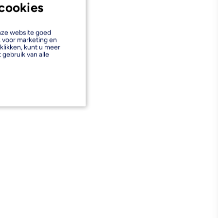
cookies
onze website goed
k voor marketing en
klikken, kunt u meer
 gebruik van alle