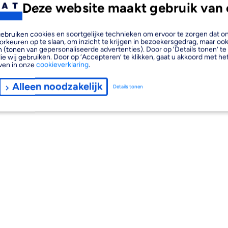
Deze website maakt gebruik van 
, gebruiken cookies en soortgelijke technieken om ervoor te zorgen dat 
orkeuren op te slaan, om inzicht te krijgen in bezoekersgedrag, maar oo
 (tonen van gepersonaliseerde advertenties). Door op ‘Details tonen’ te 
ie wij gebruiken. Door op ‘Accepteren’ te klikken, gaat u akkoord met het
ven in onze
cookieverklaring
.
Alleen noodzakelijk
Details tonen