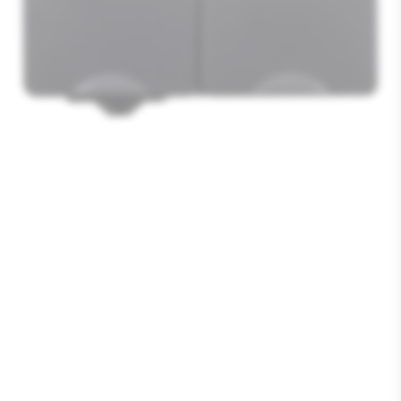
Media
1
openen