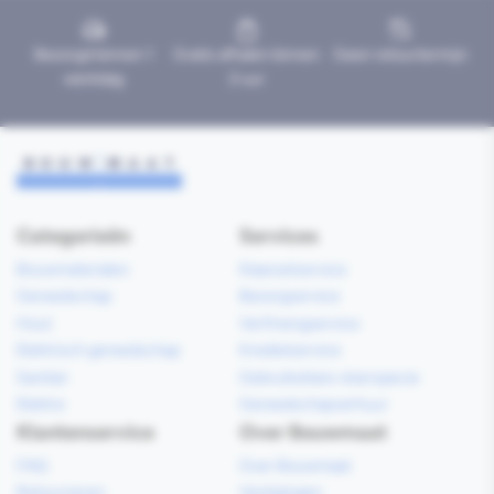
Bezorgd binnen 1
Gratis afhalen binnen
Geen retourtermijn
werkdag
2 uur
Categorieën
Services
Bouwmaterialen
Klaarzetservice
Gereedschap
Bezorgservice
Hout
Verfmengservice
Elektrisch gereedschap
Kredietservice
Sanitair
Gebruiksklare vloerspecie
Elektra
Gereedschapverhuur
Klantenservice
Over Bouwmaat
FAQ
Over Bouwmaat
Retourneren
Vestigingen