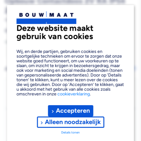
Opbouw Contactdoos 2V RA IP54
Zwart
866029
Deze website maakt
Reguliere
€14,25
gebruik van cookies
prijs
Aantal
Wij, en derde partijen, gebruiken cookies en
Aantal
Aantal
soortgelijke technieken om ervoor te zorgen dat onze
website goed functioneert, om uw voorkeuren op te
verlagen
verhogen
slaan, om inzicht te krijgen in bezoekersgedrag, maar
AFHALEN OF LATEN BEZORGEN
Wijzig vestiging
ook voor marketing en social media doeleinden (tonen
van gepersonaliseerde advertenties). Door op ‘Details
van
van
tonen’ te klikken, kunt u meer lezen over de cookies
die wij gebruiken. Door op ‘Accepteren’ te klikken, gaat
ION
ION
Bezorgen
u akkoord met het gebruik van alle cookies zoals
omschreven in onze
cookieverklaring
.
Beschikbaar voor bezorgen
4
INDUSTRIES
INDUSTRIES
Voor 19:00 uur besteld, dinsdag 11 augustus bezorgd.
Spatwaterdicht
Spatwaterdicht
Accepteren
Kies vestiging
Opbouw
Opbouw
Alleen noodzakelijk
Afhalen mogelijk
›
Contactdoos
Contactdoos
Details tonen
Niet beschikbaar in de vestiging
-