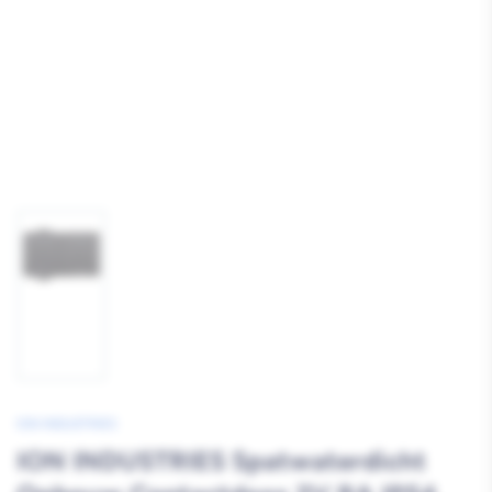
Afbeelding
1
laden
ION INDUSTRIES
ION INDUSTRIES Spatwaterdicht