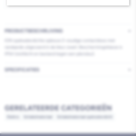
2V
2V
Kies je vestiging om de exacte schaplocatie te zien.
RA
RA
IP54
IP54
Zwart
Zwart
PRODUCTBESCHRIJVING
ION spatwaterdichte opbouw 2-voudige contactdoos met
randaarde uitgevoerd in de kleur zwart. Beschermingsklasse is
IP54 (stofdicht en bestand tegen een plensbui).
SPECIFICATIES
GERELATEERDE CATEGORIEËN
Elektra
Schakelmateriaal
Schakelmateriaal spatwaterdicht