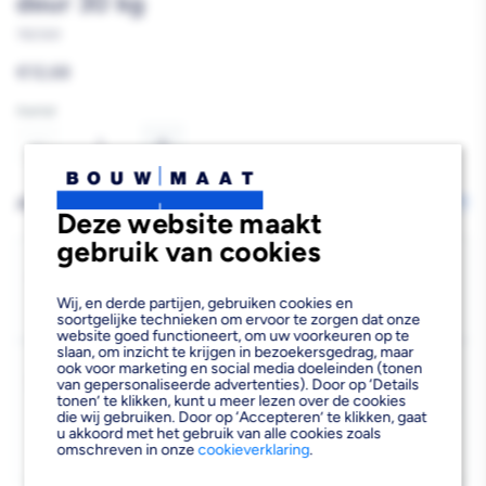
deur 30 kg
782569
Reguliere
€12,68
prijs
Aantal
Aantal
Aantal
verlagen
verhogen
AFHALEN OF LATEN BEZORGEN
Wijzig vestiging
Deze website maakt
van
van
gebruik van cookies
Advance
Advance
Bezorgen
Beschikbaar voor bezorgen
1
PRO
PRO
Wij, en derde partijen, gebruiken cookies en
Voor 13:00 uur besteld, woensdag 12 augustus bezorgd.
soortgelijke technieken om ervoor te zorgen dat onze
website goed functioneert, om uw voorkeuren op te
U30
U30
slaan, om inzicht te krijgen in bezoekersgedrag, maar
Kies vestiging
ook voor marketing en social media doeleinden (tonen
Onderdelenset
Onderdelenset
van gepersonaliseerde advertenties). Door op ‘Details
Afhalen mogelijk
tonen’ te klikken, kunt u meer lezen over de cookies
›
1
1
die wij gebruiken. Door op ‘Accepteren’ te klikken, gaat
Niet beschikbaar in de vestiging
-
u akkoord met het gebruik van alle cookies zoals
deur
deur
omschreven in onze
cookieverklaring
.
Kies je vestiging om de exacte schaplocatie te zien.