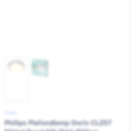
Afbeelding
Afbeelding
1
2
laden
laden
PHILIPS
Philips Plafondlamp Doris CL257