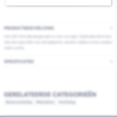
Rond
Rond
Kies je vestiging om de exacte schaplocatie te zien.
6W
6W
IP44
IP44
Ø22cm
Ø22cm
PRODUCTBESCHRIJVING
Het LED-licht dat aangenaam is voor uw ogen. Spatwaterdicht dus
ook zeer geschikt voor de badkamer, keuken, balkon of een andere
natte ruimte
SPECIFICATIES
GERELATEERDE CATEGORIEËN
Binnenverlichting
Plafonnières
Verlichting