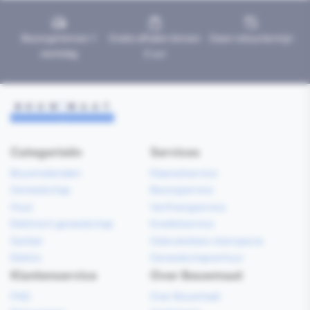
Bezorgd binnen 1
Gratis afhalen binnen
Geen retourtermijn
werkdag
2 uur
Categorieën
Services
Bouwmaterialen
Klaarzetservice
Gereedschap
Bezorgservice
Hout
Verfmengservice
Elektrisch gereedschap
Kredietservice
Sanitair
Gebruiksklare vloerspecie
Elektra
Gereedschapverhuur
Klantenservice
Over Bouwmaat
FAQ
Over Bouwmaat