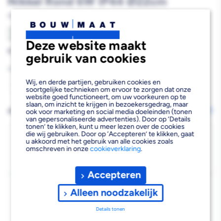
Nikkel Rond 6W IP44 Ø22cm
824780
A
A
G
Deze website maakt
Reguliere
€34,07
gebruik van cookies
prijs
Aantal
Wij, en derde partijen, gebruiken cookies en
Aantal
Aantal
soortgelijke technieken om ervoor te zorgen dat onze
website goed functioneert, om uw voorkeuren op te
verlagen
verhogen
slaan, om inzicht te krijgen in bezoekersgedrag, maar
AFHALEN OF LATEN BEZORGEN
ook voor marketing en social media doeleinden (tonen
Wijzig vestiging
van gepersonaliseerde advertenties). Door op ‘Details
van
van
tonen’ te klikken, kunt u meer lezen over de cookies
die wij gebruiken. Door op ‘Accepteren’ te klikken, gaat
Philips
Philips
Bezorgen
u akkoord met het gebruik van alle cookies zoals
omschreven in onze
cookieverklaring
.
Beschikbaar voor bezorgen
4
Plafondlamp
Plafondlamp
Voor 19:00 uur besteld, morgen bezorgd.
Doris
Doris
Accepteren
Kies vestiging
CL257
CL257
Alleen noodzakelijk
Afhalen mogelijk
›
Nikkel
Nikkel
Details tonen
Niet beschikbaar in de vestiging
-