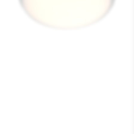
Media
1
openen