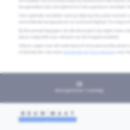
De kwaliteit van je eindresultaat bij zandcement dekvloeren 
terugverdient door de tijdwinst en het superieure resultaat. 
Voor optimale resultaten werk je altijd op het juiste moment
verschillende temperaturen en luchtvochtigheid. Te vroeg sc
Bij Bouwmaat begrijpen we dat elk project zijn eigen eisen s
dat je nodig hebt voor vakwerk van de hoogste kwaliteit.
Heb je vragen over dit onderwerp of wil je persoonlijk advie
of bezoek een van onze
vestigingen bij jou in de buurt
voor he
Bezorgd binnen 1 werkdag