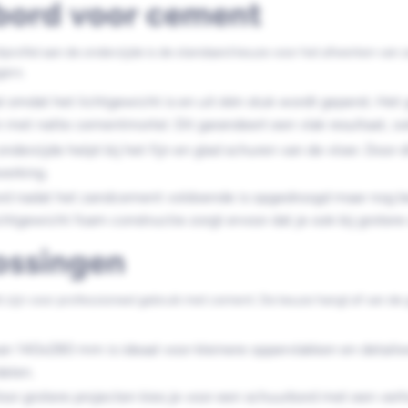
rbord voor cement
itprofiel aan de onderzijde is de standaard keuze voor het afwerken va
gers.
l omdat het lichtgewicht is en uit één stuk wordt geperst. Het g
 met natte cementmortel. Dit garandeert een vlak resultaat, ook
onderzijde helpt bij het fijn en glad schuren van de vloer. Door
werking.
rd nadat het zandcement voldoende is opgedroogd maar nog be
 lichtgewicht foam constructie zorgt ervoor dat je ook bij grote
ossingen
 zijn voor professioneel gebruik met cement. De keuze hangt af van de g
n 140x280 mm is ideaal voor kleinere oppervlakken en detailwer
delen.
or grotere projecten kies je voor een schuurbord met een ve