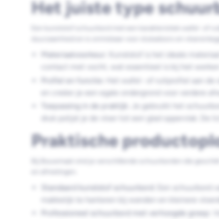
Het juiste type schuu
Een kunststof schuurbord met een karakteristiek wafel- of ru
duurzaamheid en is onmisbaar voor stukadoors en vloerenleg
Materiaalvoorkeur:
Kunststof is het ideale materiaa
contact met vocht, wat essentieel is bij het werken
Profiel en functie:
Het wafel- of ruitprofiel aan de 
en creëer je een egale ondergrond voor verdere af
Toepassing in de praktijk:
Je gebruikt het schuurbo
druk polijst je de vloer tot een glad oppervlak. De
Praktische productopl
Bij Bouwmaat vind je verschillende schuurborden die geschikt
en afmetingen.
Standaard kunststof schuurbord:
Een schuurbord va
makkelijk te hanteren bij wanden en kleinere vloer
Professioneel schuurbord met verhoogde greep:
Vo