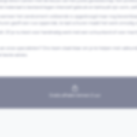
hangt direct samen met de keuze van het juiste gereedschap. Een profess
Het materiaal is bestand tegen intensief gebruik en behoudt zijn vorm, z
: wanneer het zandcement voldoende is opgedroogd maar nog bewerkbaar i
huren geeft een ruw oppervlak, te laat schuren maakt het werk onnodig 
telt. Of je nu kiest voor handmatig werk met een schuurbord of voor mac
s van onze specialisten? Ons team staat klaar om je te helpen met vakk
t beste advies.
Gratis afhalen binnen 2 uur