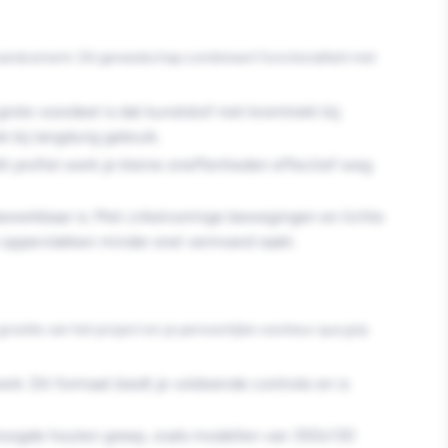
n zandcement. Dit gereedschap combineert functionaliteit met
rote voordeel is dat kunststof niet kromtrekt bij
 bij langdurig gebruik.
 dit profiel werk je kleine oneffenheden effectief weg
werkbaar is. Met cirkelvormige bewegingen en lichte
re oppervlakken minder snel vermoeid raakt.
rootte van het project en je persoonlijke voorkeur qua grip
k. Dit formaat biedt je voldoende controle en is
rhoogde houten greep, zoals modellen van 350x130