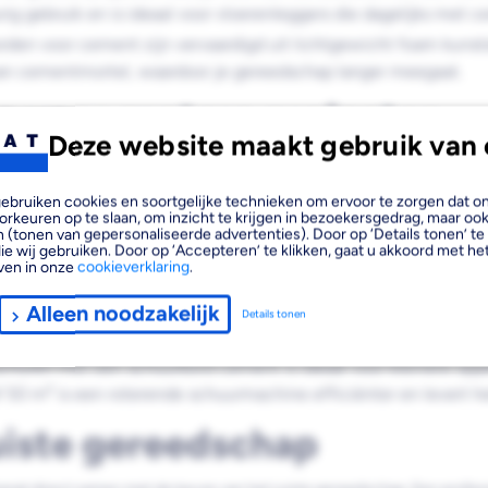
ig gebruik en is ideaal voor vloerenleggers die dagelijks met
den voor cement zijn vervaardigd uit lichtgewicht foam kunstst
an cementmortel, waardoor je gereedschap langer meegaat.
n voor grotere projecten
Deze website maakt gebruik van 
d, schakel je als vakman over op machinale oplossingen. Deze methoden be
, gebruiken cookies en soortgelijke technieken om ervoor te zorgen dat 
orkeuren op te slaan, om inzicht te krijgen in bezoekersgedrag, maar oo
n grotere, opgedroogde vloeren is een langzaam roterende mach
 (tonen van gepersonaliseerde advertenties). Door op ‘Details tonen’ te 
ie wij gebruiken. Door op ‘Accepteren’ te klikken, gaat u akkoord met het
 Woodboy genoemd, zijn speciaal ontwikkeld voor het schuren
ven in onze
cookieverklaring
.
ng.
vloeren gebruik je een vlindermachine voor het glad en geslot
Alleen noodzakelijk
Details tonen
op: dit is een ander proces dan handmatig schuren met een schuu
huren met een schuurbord cement is ideaal voor kleinere oppe
50 m² is een roterende schuurmachine efficiënter en levert he
iste gereedschap