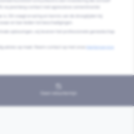
ioneel kunststof schuurbord is een investering die zichzelf
elfs na jarenlang contact met agressieve cementmortel.
s. Dit vraagt ervaring en kennis van de droogtijden bij
zwaar en kan leiden tot beschadigingen.
hinale oplossingen, wij leveren het professionele gereedschap
undig advies op maat. Neem contact op met onze
klantenservice
Geen retourtermijn