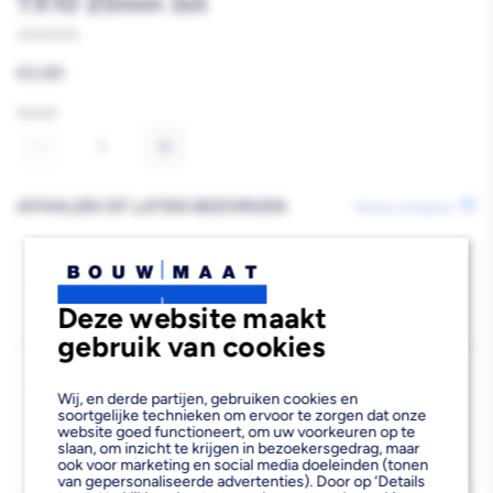
TX10 25mm 3st
10000972
Reguliere
€3,90
prijs
Aantal
Aantal
Aantal
verlagen
verhogen
AFHALEN OF LATEN BEZORGEN
Wijzig vestiging
van
van
Milwaukee
Milwaukee
Bezorgen
Beschikbaar voor bezorgen
24
Schroefbit
Schroefbit
Deze website maakt
Voor 19:00 uur besteld, morgen bezorgd.
gebruik van cookies
SHOCKWAVE
SHOCKWAVE
Kies vestiging
TX10
TX10
Wij, en derde partijen, gebruiken cookies en
Afhalen mogelijk
›
soortgelijke technieken om ervoor te zorgen dat onze
25mm
25mm
website goed functioneert, om uw voorkeuren op te
Niet beschikbaar in de vestiging
-
slaan, om inzicht te krijgen in bezoekersgedrag, maar
3st
3st
ook voor marketing en social media doeleinden (tonen
Kies je vestiging om de exacte schaplocatie te zien.
van gepersonaliseerde advertenties). Door op ‘Details