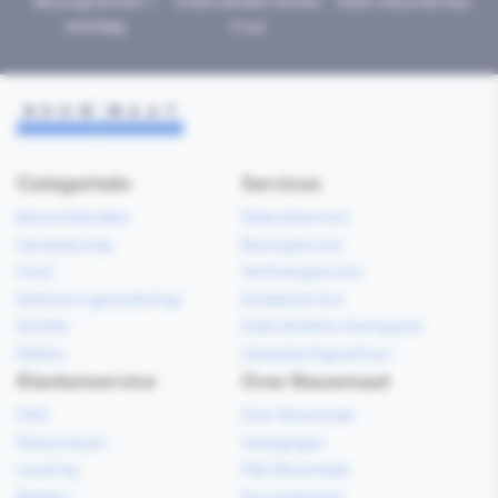
Bezorgd binnen 1
Gratis afhalen binnen
Geen retourtermijn
werkdag
2 uur
Categorieën
Services
Bouwmaterialen
Klaarzetservice
Gereedschap
Bezorgservice
Hout
Verfmengservice
Elektrisch gereedschap
Kredietservice
Sanitair
Gebruiksklare vloerspecie
Elektra
Gereedschapverhuur
Klantenservice
Over Bouwmaat
FAQ
Over Bouwmaat
Retourneren
Vestigingen
Levering
Mijn Bouwmaat
Betalen
Duurzaamheid