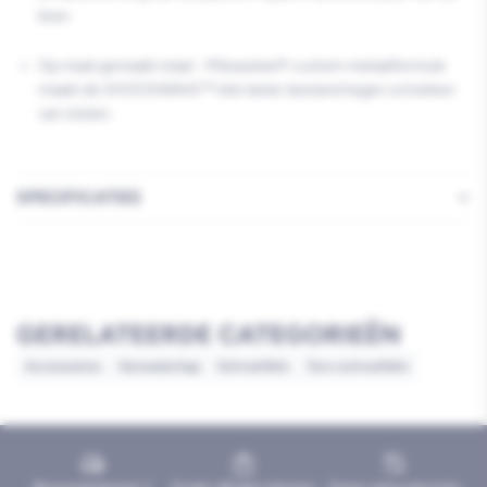
boor.
Op maat gemaakt staal - Milwaukee® custom metaalformule
maakt de SHOCKWAVE™ bits beter bestand tegen schokken
van stoten.
SPECIFICATIES
GERELATEERDE CATEGORIEËN
Accessoires
Gereedschap
Schroefbits
Torx-schroefbits