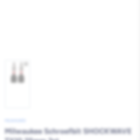
Afbeelding
1
laden
MILWAUKEE
Milwaukee Schroefbit SHOCKWAVE