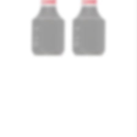
Media
1
openen