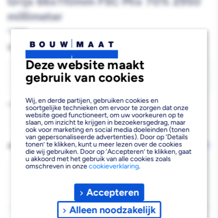
Grijs 66x110mm FSC Mix 70% 2950
millimeter
922687
Reguliere
€74,90
prijs
Deze website maakt
Kies lengte
gebruik van cookies
›
2950 millimeter
Wij, en derde partijen, gebruiken cookies en
Aantal
soortgelijke technieken om ervoor te zorgen dat onze
website goed functioneert, om uw voorkeuren op te
slaan, om inzicht te krijgen in bezoekersgedrag, maar
Aantal
Aantal
ook voor marketing en social media doeleinden (tonen
van gepersonaliseerde advertenties). Door op ‘Details
verlagen
verhogen
tonen’ te klikken, kunt u meer lezen over de cookies
AFHALEN OF LATEN BEZORGEN
Wijzig vestiging
die wij gebruiken. Door op ‘Accepteren’ te klikken, gaat
van
van
u akkoord met het gebruik van alle cookies zoals
omschreven in onze
cookieverklaring
.
Kozijnprofiel
Kozijnprofiel
Bezorgen
Beschikbaar voor bezorgen
4
C
C
Accepteren
Voor 13:00 uur besteld, maandag 10 augustus bezorgd.
Hardhout
Hardhout
Alleen noodzakelijk