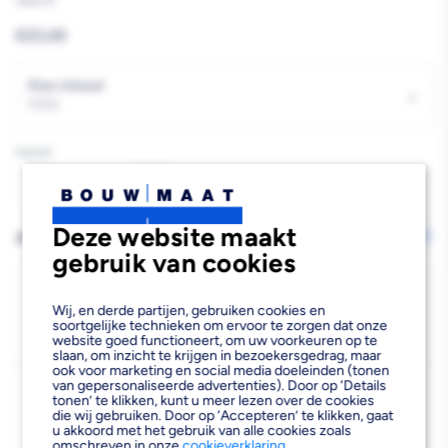
384219
Reguliere
€23,69
prijs
Kies inhoud
›
5 KG
Aantal
Aantal
Aantal
verlagen
verhogen
Deze website maakt
AFHALEN OF LATEN BEZORGEN
Wijzig vestiging
gebruik van cookies
van
van
Knauf
Knauf
Bezorgen
Wij, en derde partijen, gebruiken cookies en
Beschikbaar voor bezorgen
16
soortgelijke technieken om ervoor te zorgen dat onze
Stuc-
Stuc-
website goed functioneert, om uw voorkeuren op te
Voor 13:00 uur besteld, maandag 10 augustus bezorgd.
slaan, om inzicht te krijgen in bezoekersgedrag, maar
primer
primer
ook voor marketing en social media doeleinden (tonen
van gepersonaliseerde advertenties). Door op ‘Details
Kies vestiging
Geel
Geel
tonen’ te klikken, kunt u meer lezen over de cookies
die wij gebruiken. Door op ‘Accepteren’ te klikken, gaat
Afhalen mogelijk
›
u akkoord met het gebruik van alle cookies zoals
omschreven in onze
cookieverklaring
.
Niet beschikbaar in de vestiging
-