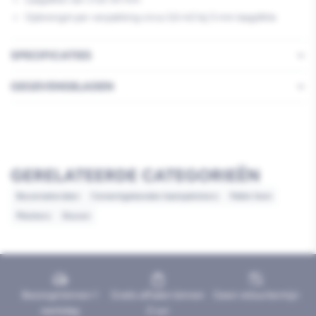
Opbrengst per verpakking circa 3,6 m2 bij 5 mm laagdikte
SPECIFICATIES
GEGEVENSBLADEN
GERELATEERDE CATEGORIEËN
Bouwmaterialen
Cementgebonden basispleisters
Pallet item
Pleisters
Stucen
Bezorgd binnen 1
Gratis afhalen binnen
Geen retourtermijn
werkdag
2 uur