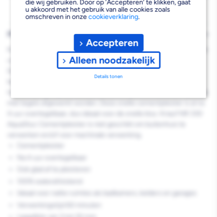
30mm
30mm
die wij gebruiken. Door op ‘Accepteren’ te klikken, gaat
u akkoord met het gebruik van alle cookies zoals
20kg
20kg
omschreven in onze
cookieverklaring
.
PRODUCTBESCHRIJVING
Accepteren
Knauf NR 330 AquaStuc Cementpleister is een snel overtegelbare
Alleen noodzakelijk
cementpleister voor in de natte ruimtes.
Deze cementgebonden snelle pleister is speciaal ontwikkeld als
Details tonen
basispleister voor natte ruimtes, zoals badkamers, keukens,
toiletten en garages. AquasStuc Cementpleister kan zowel glad als
met tegels afgewerkt worden. Deze snelle cementpleister is al na
4 uur overtegelbaar, dus ideaal voor de snelle klus. Knauf NR 330
AquaStuc Cementpleister is niet geschikt om buitenhuis te
verwerken en/of voor machinale verwerking.
Cementpleister
Na 4 uur overtegelbaar
Ook glad af te pleisteren
100% waterafstotend
Ideaal voor natte ruimtes als badkamers, kelders en garages
Verwerkingstijd 60 minuten
Laagdikte van 3 tot 30 mm