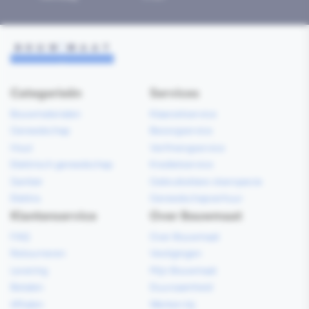
Categorieën
Services
Bouwmaterialen
Klaarzetservice
Gereedschap
Bezorgservice
Hout
Verfmengservice
Elektrisch gereedschap
Kredietservice
Sanitair
Gebruiksklare vloerspecie
Elektra
Gereedschapverhuur
Klantenservice
Over Bouwmaat
FAQ
Over Bouwmaat
Retourneren
Vestigingen
Levering
Mijn Bouwmaat
Betalen
Duurzaamheid
Afhalen
Werken bij