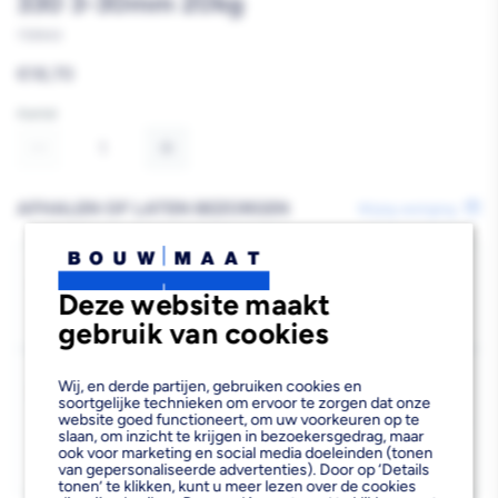
330 3-30mm 20kg
739943
Reguliere
€18,70
prijs
Aantal
Aantal
Aantal
verlagen
verhogen
AFHALEN OF LATEN BEZORGEN
Wijzig vestiging
van
van
Knauf
Knauf
Bezorgen
Deze website maakt
Beschikbaar voor bezorgen
85
Aquastuc
Aquastuc
gebruik van cookies
Voor 13:00 uur besteld, dinsdag 11 augustus bezorgd.
Cementpleister
Cementpleister
Kies vestiging
NR
NR
Wij, en derde partijen, gebruiken cookies en
soortgelijke technieken om ervoor te zorgen dat onze
Afhalen mogelijk
›
website goed functioneert, om uw voorkeuren op te
330
330
slaan, om inzicht te krijgen in bezoekersgedrag, maar
Niet beschikbaar in de vestiging
-
ook voor marketing en social media doeleinden (tonen
3-
3-
van gepersonaliseerde advertenties). Door op ‘Details
Kies je vestiging om de exacte schaplocatie te zien.
tonen’ te klikken, kunt u meer lezen over de cookies