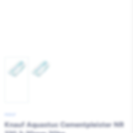
Afbeelding
Afbeelding
1
2
laden
laden
KNAUF
Knauf Aquastuc Cementpleister NR