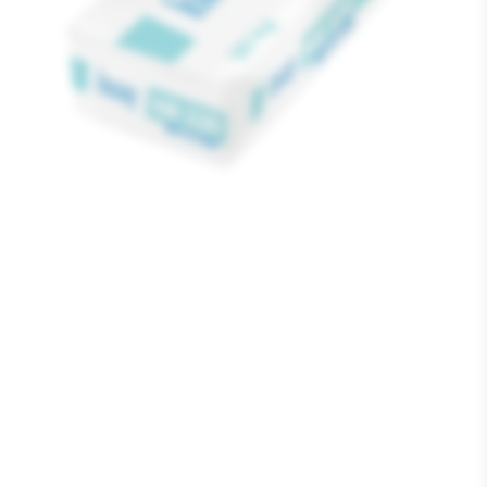
Media
1
openen