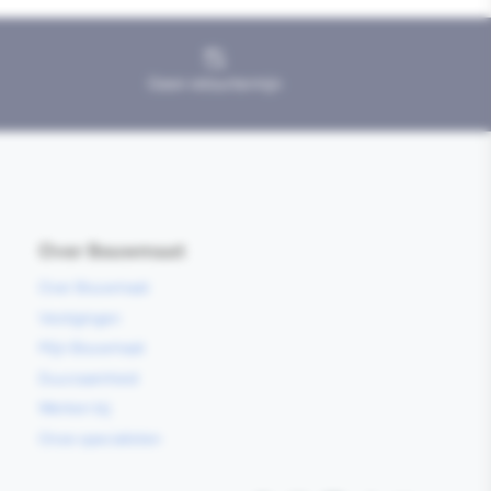
Geen retourtermijn
Over Bouwmaat
Over Bouwmaat
Vestigingen
Mijn Bouwmaat
Duurzaamheid
Werken bij
Onze specialisten