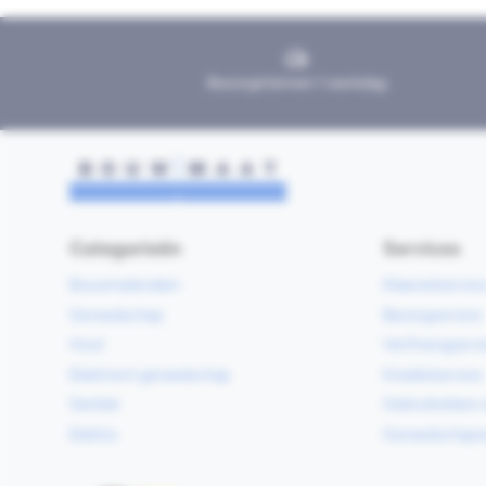
Bezorgd binnen 1 werkdag
Categorieën
Services
Bouwmaterialen
Klaarzetservic
Gereedschap
Bezorgservice
Hout
Verfmengservi
Elektrisch gereedschap
Kredietservice
Sanitair
Gebruiksklare 
Elektra
Gereedschapv