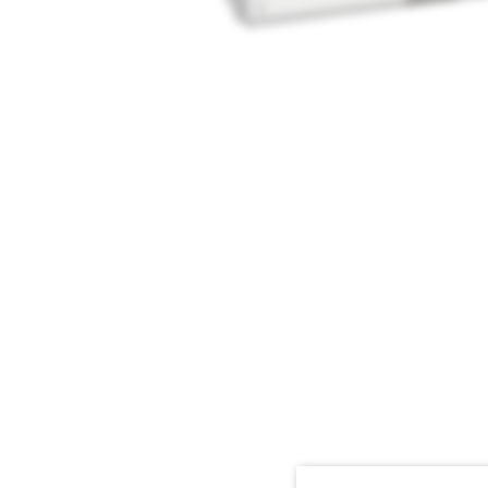
Media
1
openen