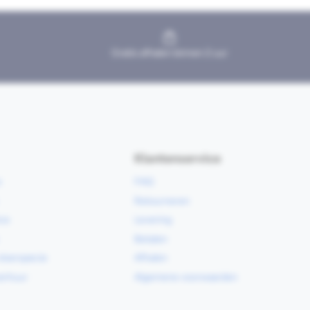
Gratis afhalen binnen 2 uur
Klantenservice
e
FAQ
Retourneren
ce
Levering
Betalen
vloerspecie
Afhalen
erhuur
Algemene voorwaarden