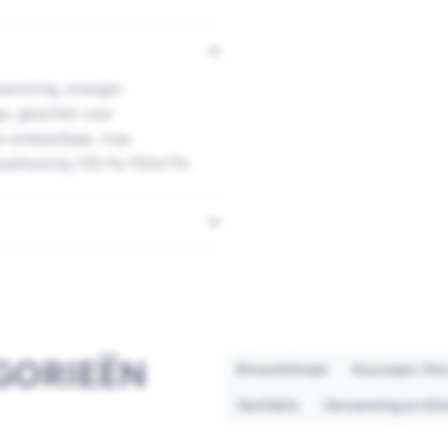
swoning, energie-
e, geschikt voor
ie omkeerbaar, max.
elheid bij 150 Pa 150m³/h.
GORIEËN
Binnenklimaat
Duurzaam: Ith
Ventilatie
Verwarming en kli