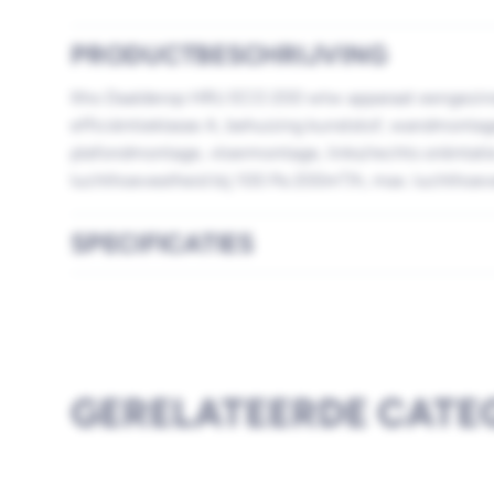
PRODUCTBESCHRIJVING
Itho Daalderop HRU ECO 200 wtw apparaat eengezin
efficiëntieklasse A, behuizing kunststof, wandmontag
plafondmontage, vloermontage, links/rechts oriëntat
luchthoeveelheid bij 100 Pa 200m³/h, max. luchthoeve
SPECIFICATIES
GERELATEERDE CATE