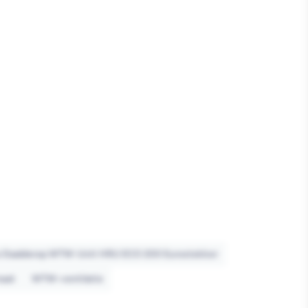
o Daalderop WTW-Unit HRU ECO 200 Eurostekker
maat
WTW-ventilatie