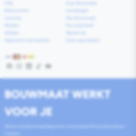
FAQ
Over Bouwmaat
Retourneren
Vestigingen
Levering
Mijn Bouwmaat
Betalen
Duurzaamheid
Afhalen
Werken bij
Algemene voorwaarden
Onze specialisten
Betaalmethoden
Facebook
Instagram
LinkedIn
TikTok
YouTube
BOUWMAAT WERKT
VOOR JE
Werken bij Bouwmaat
Algemene voorwaarden
Privacy
Disclaimer
Cookies