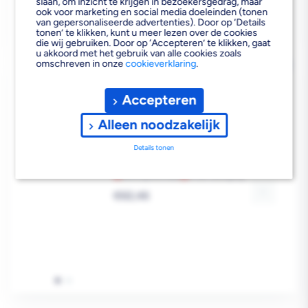
slaan, om inzicht te krijgen in bezoekersgedrag, maar
ook voor marketing en social media doeleinden (tonen
van gepersonaliseerde advertenties). Door op ‘Details
tonen’ te klikken, kunt u meer lezen over de cookies
die wij gebruiken. Door op ‘Accepteren’ te klikken, gaat
u akkoord met het gebruik van alle cookies zoals
omschreven in onze
cookieverklaring
.
SECUBAR COMBI 68-87 WIT
356012
Accepteren
Alleen noodzakelijk
Details tonen
Bezorgvoorraad
In de vestiging
Reguliere
€62,46
prijs