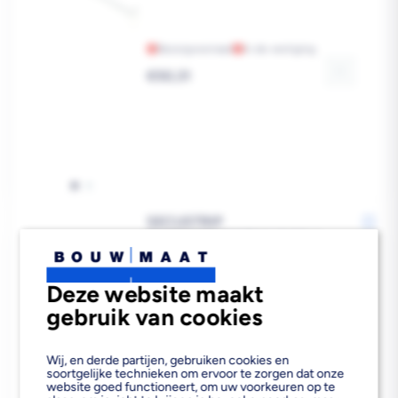
Bezorgvoorraad
In de vestiging
Reguliere
€50,31
prijs
SECUSTRIP
BUITENDEURSTRIP TYPE 3
STAAL WIT 2115CM SKG2
Deze website maakt
gebruik van cookies
Bezorgvoorraad
In de vestiging
Wij, en derde partijen, gebruiken cookies en
Reguliere
€53,10
soortgelijke technieken om ervoor te zorgen dat onze
prijs
website goed functioneert, om uw voorkeuren op te