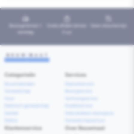
Bezorgd binnen 1
Gratis afhalen binnen
Geen retourtermijn
werkdag
2 uur
Categorieën
Services
Bouwmaterialen
Klaarzetservice
Gereedschap
Bezorgservice
Hout
Verfmengservice
Elektrisch gereedschap
Kredietservice
Sanitair
Gebruiksklare vloerspecie
Elektra
Gereedschapverhuur
Klantenservice
Over Bouwmaat