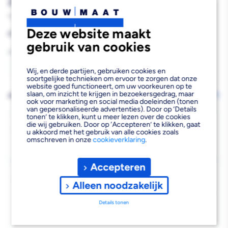
21x23x2700mm FSC Mix 70%
597830
Deze website maakt
Reguliere
€10,71
1
€3,97 per m
gebruik van cookies
prijs
Aantal
Wij, en derde partijen, gebruiken cookies en
Aantal
Aantal
soortgelijke technieken om ervoor te zorgen dat onze
website goed functioneert, om uw voorkeuren op te
verlagen
verhogen
slaan, om inzicht te krijgen in bezoekersgedrag, maar
AFHALEN OF LATEN BEZORGEN
Wijzig vestiging
ook voor marketing en social media doeleinden (tonen
van
van
van gepersonaliseerde advertenties). Door op ‘Details
tonen’ te klikken, kunt u meer lezen over de cookies
Glaslat
Glaslat
Bezorgen
die wij gebruiken. Door op ‘Accepteren’ te klikken, gaat
u akkoord met het gebruik van alle cookies zoals
Beschikbaar voor bezorgen
8
omschreven in onze
cookieverklaring
.
Hardhout
Hardhout
Voor 13:00 uur besteld, woensdag 12 augustus bezorgd.
Wit
Wit
Accepteren
Kies vestiging
Gegrond
Gegrond
Alleen noodzakelijk
Afhalen mogelijk
›
21x23x2700mm
21x23x2700mm
Niet beschikbaar in de vestiging
-
Details tonen
FSC
FSC
Kies je vestiging om de exacte schaplocatie te zien.