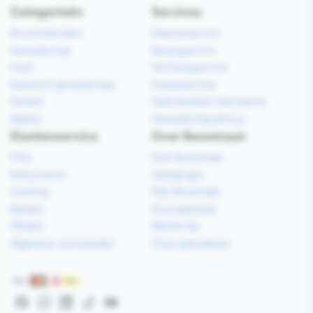
Categorieën
Services
Bouwmaterialen
Klaarzetservice
Gereedschap
Bezorgservice
Hout
Verfmengservice
Elektrisch gereedschap
Kredietservice
Sanitair
Gebruiksklare vloerspecie
Elektra
Gereedschapverhuur
Klantenservice
Over Bouwmaat
FAQ
Over Bouwmaat
Retourneren
Vestigingen
Levering
Mijn Bouwmaat
Betalen
Duurzaamheid
Afhalen
Werken bij
Algemene voorwaarden
Onze specialisten
Betaalmethoden
Facebook
Instagram
LinkedIn
TikTok
YouTube