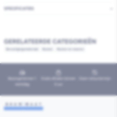
SPECIFICATIES
GERELATEERDE CATEGORIEËN
Bevestigingsmateriaal
Bouten
Bouten en moeren
Bezorgd binnen 1
Gratis afhalen binnen
Geen retourtermijn
werkdag
2 uur