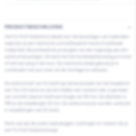
PRODUCTBESCHRIJVING
Het Fis Profi Stokeind is ideaal voor het bevestigen van materialen
waarvoor je een metrische schroefdraad én houtschroefdraad
nodig hebt. Bijvoorbeeld als je beugels van een regenpijp aan een
wand wil bevestigen. De kant met het houtdraad bevestig je in hout
of met een plug in de muur. De metrische draad gebruik je in
combinatie met een moer om de montage te voltooien.
De stokschroef van Fis heeft aan de bovenzijde van het draadeind
een Torx 25 indruk en op het midden een zeskant vlak, is gemaakt
van verzinkt staal en heeft een lengte van 90 mm. De diameter is
M8 en de draadlengte 30 mm. De stokschroeven worden verkocht
in verpakkingen van 20 stuks.
Denk ook aan de juiste maat pluggen, sluitringen en moeren als je
een Fis Profi Stokeind koopt.