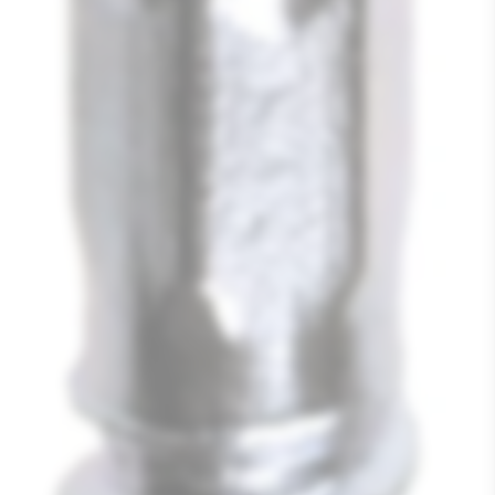
Media
1
openen