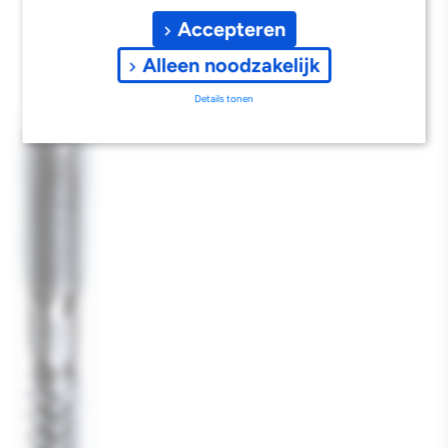
Accepteren
Alleen noodzakelijk
Details tonen
Afbeelding
1
laden