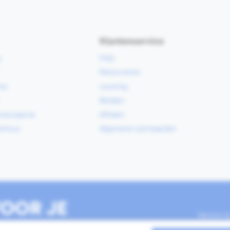
Klantenservice
e
FAQ
Retourneren
ce
Levering
Betalen
vloerspecie
Afhalen
erhuur
Algemene voorwaarden
OOR JE
Werken b