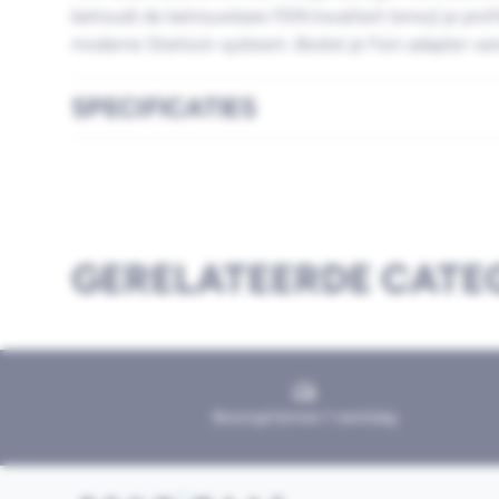
behoudt de betrouwbare FEIN kwaliteit terwijl je prof
moderne Starlock-systeem. Bestel je Fein adapter va
SPECIFICATIES
GERELATEERDE CATE
Bezorgd binnen 1 werkdag