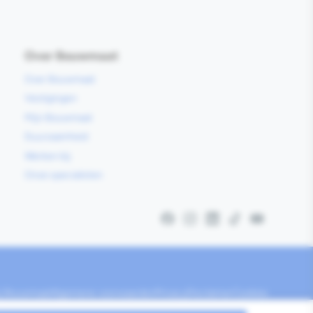
Over Bouwmaat
Over Bouwmaat
Vestigingen
Mijn Bouwmaat
Duurzaamheid
Werken bij
Onze specialisten
Facebook
Instagram
LinkedIn
TikTok
YouTube
ij Bouwmaat
Algemene voorwaarden
Privacy
Disclaimer
Cookies