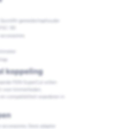
 QuickIN-gereedschaphouder
AFSC 18)
accessoires
ntimeter
chap
l koppeling
staande FEIN SuperCut willen
t voor timmerlieden,
t en compatibiliteit waarderen in
pen
 accessoires. Deze adapter