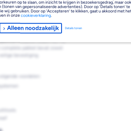
orkeuren op te slaan, om inzicht te krijgen in bezoekersgedrag, maar oo
 (tonen van gepersonaliseerde advertenties). Door op ‘Details tonen’ te 
ie wij gebruiken. Door op ‘Accepteren’ te klikken, gaat u akkoord met het
ven in onze
cookieverklaring
.
ntiële verbindingsoplossing die
 met QuickIN-
Alleen noodzakelijk
Details tonen
et mogelijk om moderne
uperCut modellen zoals FSC 1.6
t complete pakket bevat zowel
eilige bevestiging.
volgende voordelen:
esystemen
ltitools
roef
e