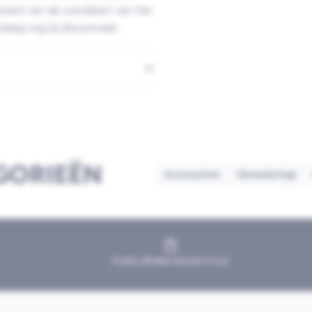
iteert van de voordelen van het
ndaag nog bij Bouwmaat.
GORIEËN
Accessoires
Gereedschap
Gratis afhalen binnen 2 uur