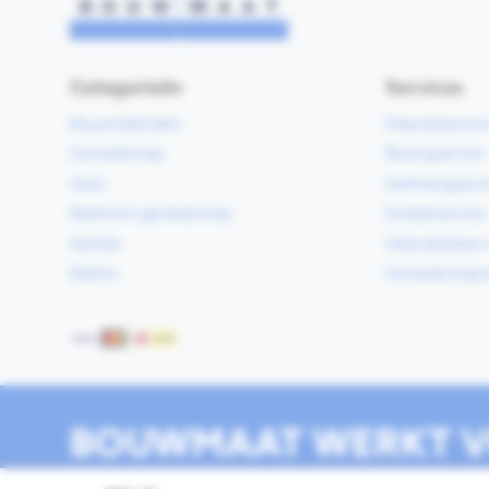
Categorieën
Services
Bouwmaterialen
Klaarzetservic
Gereedschap
Bezorgservice
Hout
Verfmengservi
Elektrisch gereedschap
Kredietservice
Sanitair
Gebruiksklare 
Elektra
Gereedschapv
Betaalmethoden
BOUWMAAT WERKT V