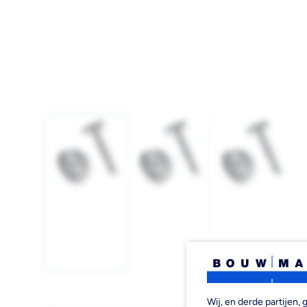
Afbeelding
Afbeelding
Afbeelding
1
2
3
laden
laden
laden
Wij, en derde partijen