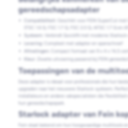
gereedschapsadapter
Compatibiliteit:
Geschikt voor FEIN SuperCut met
(FSC 1.6 Q, FSC 1.7 Q, FSC 2.0 Q, AFSC 1.7 Q en 
Systeem:
Verbindt QuickIN met moderne Starlock-
Levering:
Compleet met adapter en spanschroef
Afmetingen:
Compact formaat van 9 x 4 x 14,5 ce
Kleur:
Zwarte uitvoering passend bij FEIN gereeds
Toepassingen van de multitoo
Deze adapter is ideaal voor professionals die hun be
upgraden naar het nieuwere Starlock-systeem. Perfec
installateurs en andere vakspecialisten die flexibilitei
hun gereedschapspark.
Starlock adapter van Fein ko
Fein staat bekend om hun hoogwaardige multitools en