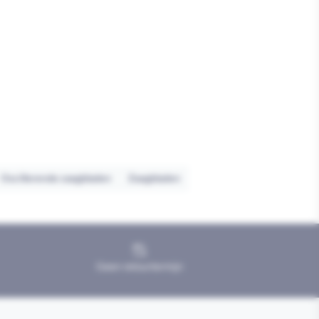
Oscillerende zaagbladen
Zaagbladen
Geen retourtermijn