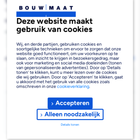
16A
10000651
Deze website maakt
Reguliere
€65,92
prijs
gebruik van cookies
Aantal
Aantal
Aantal
Wij, en derde partijen, gebruiken cookies en
soortgelijke technieken om ervoor te zorgen dat onze
website goed functioneert, om uw voorkeuren op te
verlagen
verhogen
slaan, om inzicht te krijgen in bezoekersgedrag, maar
AFHALEN OF LATEN BEZORGEN
Wijzig vestiging
ook voor marketing en social media doeleinden (tonen
van
van
van gepersonaliseerde advertenties). Door op ‘Details
tonen’ te klikken, kunt u meer lezen over de cookies
Eaton
Eaton
Bezorgen
die wij gebruiken. Door op ‘Accepteren’ te klikken, gaat
u akkoord met het gebruik van alle cookies zoals
Niet beschikbaar voor bezorgen
0
Holec
Holec
omschreven in onze
cookieverklaring
.
Groepenkast
Groepenkast
Kies vestiging
Accepteren
1
1
Afhalen mogelijk
›
Alleen noodzakelijk
Groep
Groep
Niet beschikbaar in de vestiging
-
Details tonen
Kies je vestiging om de exacte schaplocatie te zien.
16A
16A