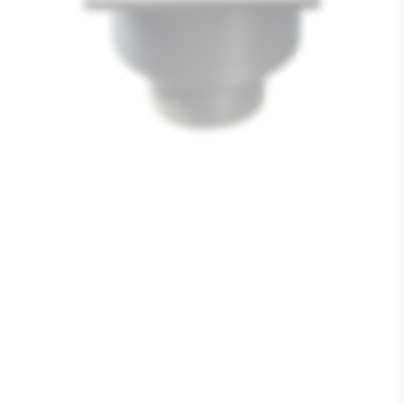
Media
1
openen