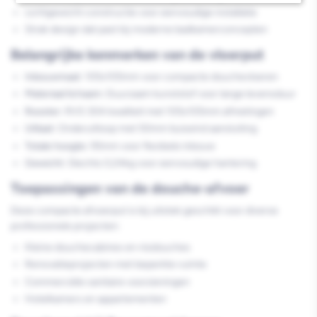
Lichtgewicht constructie voor eenvoudige installatie
Strak design dat past bij moderne badkamerconcepten
Belangrijke kenmerken van de vloerput
Inbouwmaat:
105x105mm voor compacte douchevloeren
Materiaal lichaam:
Duurzaam kunststof voor lange levensduur
Rooster:
RVS 304 kwaliteit met 105x105mm afmetingen
Uitlaat:
Onderuitloop met 50mm buiseind aansluiting
Totale hoogte:
95mm voor flexibele inbouw
Gewicht:
Slechts 0,24kg voor eenvoudige hantering
Toepassingen van de douche-afvoer
Deze compacte afvoerput is bij uitstek geschikt voor diverse
professionele projecten:
Kleine douchecabines en nisdouches
Renovatieprojecten met beperkte ruimte
Commerciële sanitaire voorzieningen
Hotelkamers en appartementen