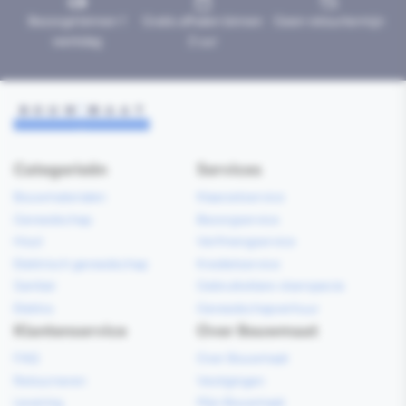
Bezorgd binnen 1
Gratis afhalen binnen
Geen retourtermijn
werkdag
2 uur
Categorieën
Services
Bouwmaterialen
Klaarzetservice
Gereedschap
Bezorgservice
Hout
Verfmengservice
Elektrisch gereedschap
Kredietservice
Sanitair
Gebruiksklare vloerspecie
Elektra
Gereedschapverhuur
Klantenservice
Over Bouwmaat
FAQ
Over Bouwmaat
Retourneren
Vestigingen
Levering
Mijn Bouwmaat