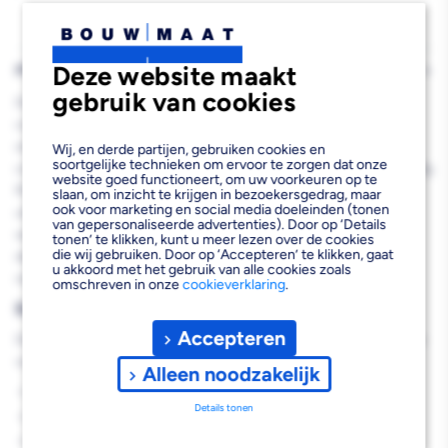
Deze website maakt
PRODUCTBESCHRIJVING
gebruik van cookies
De Doucheput RVS met Onderuitloop 105x105mm is een
compacte en functionele afvoeroplossing die speciaal is
ontworpen voor professionele doucheïnstallaties. Deze vloerput
Wij, en derde partijen, gebruiken cookies en
soortgelijke technieken om ervoor te zorgen dat onze
combineert een duurzaam kunststof lichaam met een hoogwaardig
website goed functioneert, om uw voorkeuren op te
RVS 304 rooster voor optimale prestaties en een strakke
slaan, om inzicht te krijgen in bezoekersgedrag, maar
ook voor marketing en social media doeleinden (tonen
uitstraling. De onderuitloop van 50mm zorgt voor een efficiënte
van gepersonaliseerde advertenties). Door op ‘Details
waterafvoer, terwijl de compacte inbouwmaat van 105x105mm
tonen’ te klikken, kunt u meer lezen over de cookies
die wij gebruiken. Door op ‘Accepteren’ te klikken, gaat
deze put geschikt maakt voor kleinere douchevloeren en
u akkoord met het gebruik van alle cookies zoals
renovatieprojecten waar ruimte beperkt is.
omschreven in onze
cookieverklaring
.
Belangrijkste voordelen
Accepteren
Deze compacte doucheafvoer biedt je de volgende professionele
voordelen:
Alleen noodzakelijk
Corrosiebestendig RVS 304 rooster voor langdurige kwaliteit
Details tonen
Compacte afmetingen ideaal voor kleine douchevloeren
Onderuitloop voor flexibele leidingaansluiting