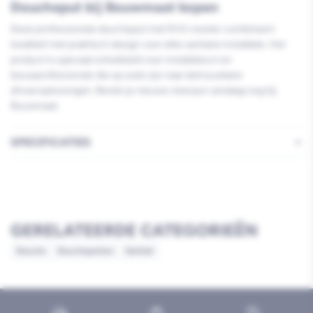
Doucheput bij Bouwmaat kopen
Deze professionele doucheput met RVS rooster combineert
kwaliteit met praktisch design voor elke sanitaire installatie. Het
product is speciaal ontwikkeld voor installateurs en
bouwprofessionals die op zoek zijn naar betrouwbare
afvoeroplossingen. Bestel je nieuwe vloerput vandaag nog bij
Bouwmaat.
SPECIFICATIES
GERELATEERDE CATEGORIEËN
Douche
Doucheputten
Sanitair