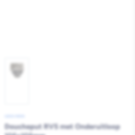
Afbeelding
1
laden
GEEN MERK
Doucheput RVS met Onderuitloop